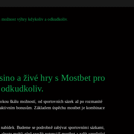
 a možnost výhry kdykoliv a odkudkoliv.
sino a živé hry s Mostbet pro
 odkudkoliv.
irokou škálu možností, od sportovních sázek až po rozmanité
a atraktivním bonusům. Základem úspěchu mostbet je kombinace
ch nabídek. Budeme se podrobně zabývat sportovními sázkami,
yste mohli plně využít potenciál mostbet a zažít vzrušující