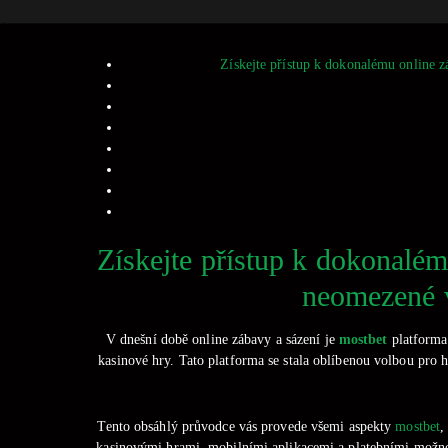
Získejte přístup k dokonalému online z
Získejte přístup k dokonalém
neomezené v
V dnešní době online zábavy a sázení je
mostbet
platforma,
kasinové hry. Tato platforma se stala oblíbenou volbou pro 
Tento obsáhlý průvodce vás provede všemi aspekty
mostbet
,
kasinovými hrami, mobilními aplikacemi a platebními možnos