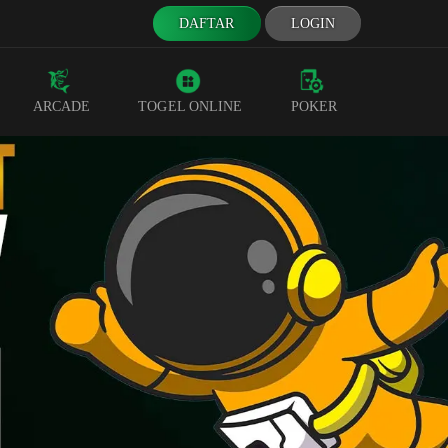
DAFTAR
LOGIN
ARCADE
TOGEL ONLINE
POKER