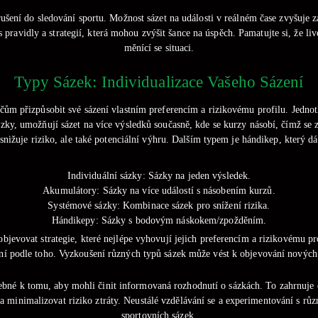
ušení do sledování sportu. Možnost sázet na události v reálném čase zvyšuje 
 s pravidly a strategií, která mohou zvýšit šance na úspěch. Pamatujte si, že l
měnící se situaci.
Typy Sázek: Individualizace Vašeho Sázení
čům přizpůsobit své sázení vlastním preferencím a rizikovému profilu. Jednotli
ky, umožňují sázet na více výsledků současně, kde se kurzy násobí, čímž se z
 snižuje riziko, ale také potenciální výhru. Dalším typem je hándikep, který
Individuální sázky: Sázky na jeden výsledek.
Akumulátory: Sázky na více událostí s násobením kurzů.
Systémové sázky: Kombinace sázek pro snížení rizika.
Hándikepy: Sázky s bodovým náskokem/zpožděním.
jevovat strategie, které nejlépe vyhovují jejich preferencím a rizikovému pr
í podle toho. Vyzkoušení různých typů sázek může vést k objevování nových pří
ebné k tomu, aby mohli činit informovaná rozhodnutí o sázkách. To zahrnuje de
a minimalizovat riziko ztráty. Neustálé vzdělávání se a experimentování s r
sportovních sázek.