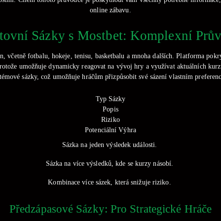
online zábavu.
tovní Sázky s Mostbet: Komplexní Prů
n, včetně fotbalu, hokeje, tenisu, basketbalu a mnoha dalších. Platforma pokr
, protože umožňuje dynamicky reagovat na vývoj hry a využívat aktuálních kurzů
témové sázky, což umožňuje hráčům přizpůsobit své sázení vlastním preferen
Typ Sázky
Popis
Riziko
Potenciální Výhra
Sázka na jeden výsledek události.
Sázka na více výsledků, kde se kurzy násobí.
Kombinace více sázek, která snižuje riziko.
Předzápasové Sázky: Pro Strategické Hráče