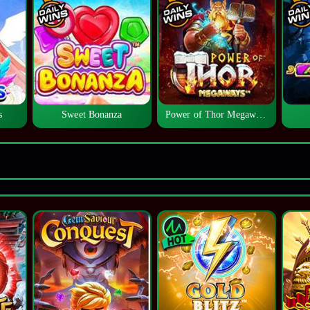
s
Sweet Bonanza
Power of Thor Megaways