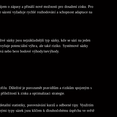
zájem o zápasy a přináší nové možnosti pro dosažení zisku. Pro
ive sázení vyžaduje rychlé rozhodování a schopnost adaptace na
vé sázky jsou nejzákladnější typ sázky, kde se sází na jeden
vyšuje potenciální výhra, ale také riziko. Systémové sázky
 dává nebo bere bodové výhody/nevýhody.
ofilu. Důležité je porozumět pravidlům a rizikům spojeným s
ležitostí k zisku a optimalizaci strategie.
tailní statistiky, porovnávání kurzů a odborné tipy. Využitím
ůznými typy sázek jsou klíčem k dlouhodobému úspěchu ve světě