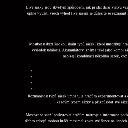
Live sázky jsou skvělým způsobem, jak přidat další vrstvu vzr
úplné využití všech výhod live sázení je důležité se seznámit
Mostbet nabízí širokou škálu typů sázek, které umožňují hrá
výsledek události. Akumulátory, známé také jako kombi sáz
nabízejí kombinaci několika sázek, což
Rozmanitost typů sázek umožňuje hráčům experimentovat a ob
každým typem sázky a přizpůsobit své sázen
Mostbet se snaží poskytovat hráčům nástroje a informace potř
těchto zdrojů mohou hráči maximalizovat své šance na úspěch 