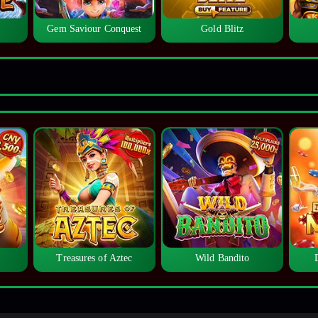
Gem Saviour Conquest
Gold Blitz
Treasures of Aztec
Wild Bandito