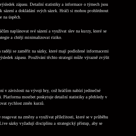
výsledek zápasu. Detailní statistiky a informace o týmech jsou
p k sázení a dokládání svých sázek. Hráči si mohou prohlédnout
ce na úspěch.
áčům naplánovat své sázení a využívat slev na kurzy, které se
tegie a chtějí minimalizovat riziko.
 raději se zaměřit na sázky, které mají podložené informacemi
ýsledek zápasu. Používání těchto strategií může výrazně zvýšit
í v závislosti na vývoji hry, což hráčům nabízí jedinečné
ů. Platforma mostbet poskytuje detailní statistiky a přehledy v
ovat rychlost změn kurzů.
e reagovat na změny a využívat příležitosti, které se v průběhu
Live sázky vyžadují disciplínu a strategický přístup, aby se