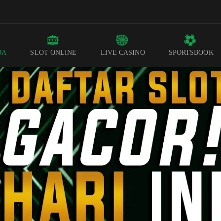
DA
SLOT ONLINE
LIVE CASINO
SPORTSBOOK