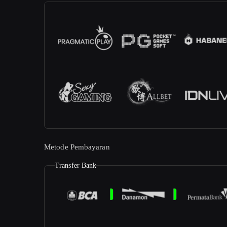
Metode Pembayaran
Transfer Bank