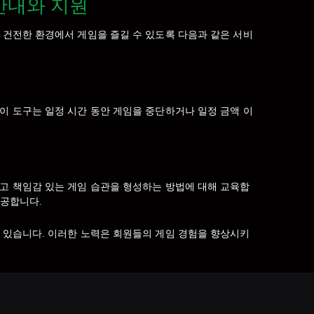
 안내와 지원
고 건전한 환경에서 게임을 즐길 수 있도록 다음과 같은 서비
 이 도구는 일정 시간 동안 게임을 중단하거나 일정 금액 이
하고 책임감 있는 게임 습관을 형성하는 방법에 대해 교육합
제공합니다.
고 있습니다. 이러한 노력은 회원들의 게임 경험을 향상시키