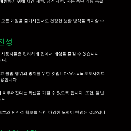
예방하기 위해 시간 제한, 금액 제한, 자동 중단 기능 등을
은 모든 게임을 즐기시면서도 건강한 생활 방식을 유지할 수
안전성
, 사용자들은 편리하게 집에서 게임을 즐길 수 있습니다.
니다.
고 불법 행위의 방지를 위한 것입니다.Wonwin 토토사이트
사용합니다.
 이루어진다는 확신을 가질 수 있도록 합니다. 또한, 불법
니다.
보호와 안전성 확보를 위한 다양한 노력이 반영된 결과입니