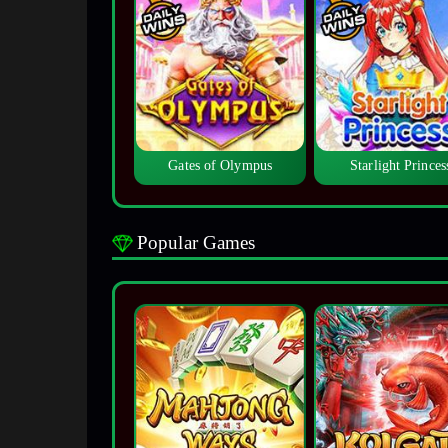
Gates of Olympus
Starlight Princes
Popular Games