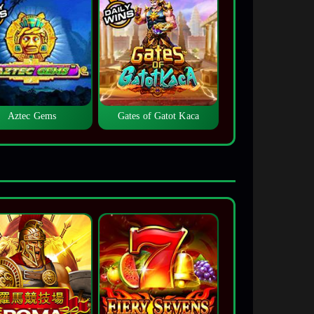
Aztec Gems
Gates of Gatot Kaca