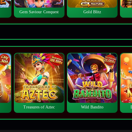
Gem Saviour Conquest
Gold Blitz
Treasures of Aztec
Wild Bandito