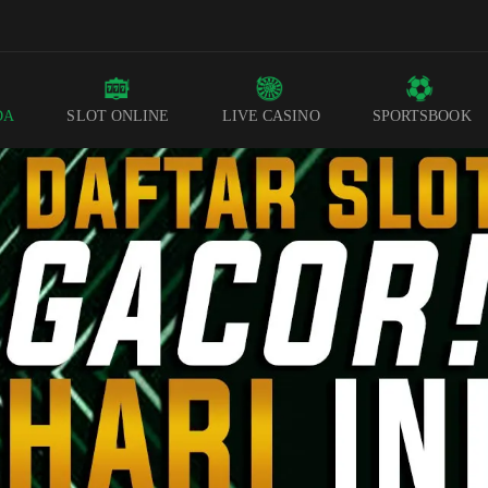
DA
SLOT ONLINE
LIVE CASINO
SPORTSBOOK