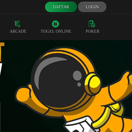
DAFTAR
LOGIN
ARCADE
TOGEL ONLINE
POKER