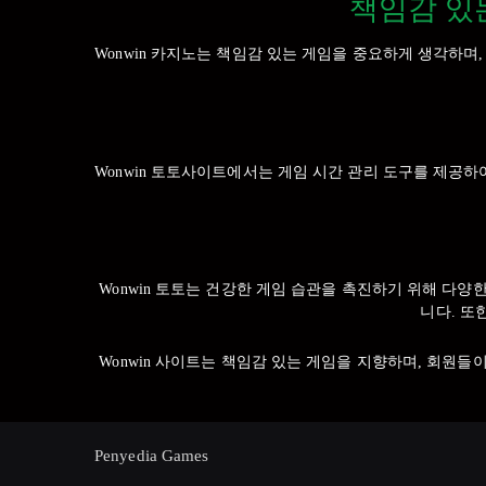
책임감 있는
Wonwin 카지노는 책임감 있는 게임을 중요하게 생각하며
Wonwin 토토사이트에서는 게임 시간 관리 도구를 제공하
Wonwin 토토는 건강한 게임 습관을 촉진하기 위해 다
니다. 또
Wonwin 사이트는 책임감 있는 게임을 지향하며, 회원
Penyedia Games