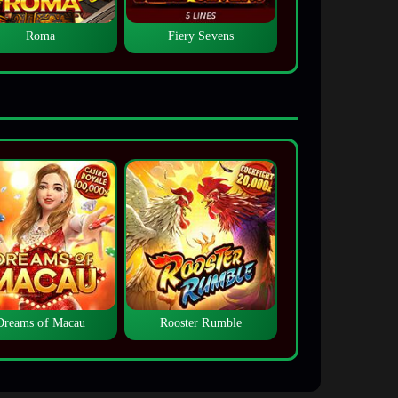
Roma
Fiery Sevens
Dreams of Macau
Rooster Rumble