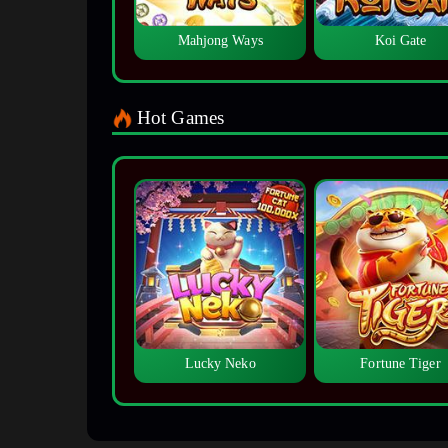
Mahjong Ways
Koi Gate
Hot Games
Lucky Neko
Fortune Tiger