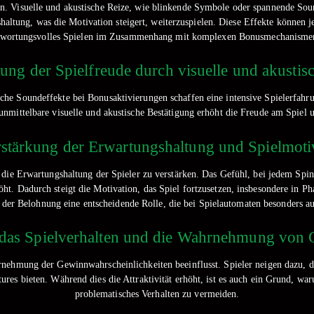
 Visuelle und akustische Reize, wie blinkende Symbole oder spannende Soun
haltung, was die Motivation steigert, weiterzuspielen. Diese Effekte können 
ntwortungsvolles Spielen im Zusammenhang mit komplexen Bonusmechanismen
ung der Spielfreude durch visuelle und akustis
he Soundeffekte bei Bonusaktivierungen schaffen eine intensive Spielerfahru
unmittelbare visuelle und akustische Bestätigung erhöht die Freude am Spiel
rstärkung der Erwartungshaltung und Spielmoti
, die Erwartungshaltung der Spieler zu verstärken. Das Gefühl, bei jedem Sp
öht. Dadurch steigt die Motivation, das Spiel fortzusetzen, insbesondere in Ph
 der Belohnung eine entscheidende Rolle, die bei Spielautomaten besonders aus
f das Spielverhalten und die Wahrnehmung vo
ehmung der Gewinnwahrscheinlichkeiten beeinflusst. Spieler neigen dazu, 
ures bieten. Während dies die Attraktivität erhöht, ist es auch ein Grund, 
problematisches Verhalten zu vermeiden.