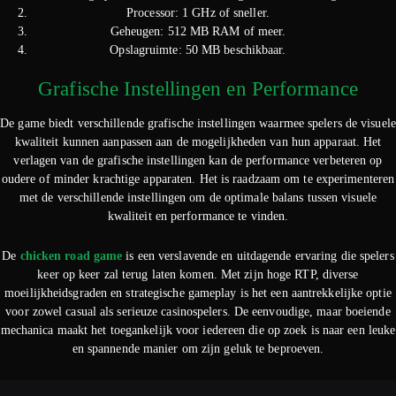
Processor: 1 GHz of sneller.
Geheugen: 512 MB RAM of meer.
Opslagruimte: 50 MB beschikbaar.
Grafische Instellingen en Performance
De game biedt verschillende grafische instellingen waarmee spelers de visuele
kwaliteit kunnen aanpassen aan de mogelijkheden van hun apparaat. Het
verlagen van de grafische instellingen kan de performance verbeteren op
oudere of minder krachtige apparaten. Het is raadzaam om te experimenteren
met de verschillende instellingen om de optimale balans tussen visuele
kwaliteit en performance te vinden.
De
chicken road game
is een verslavende en uitdagende ervaring die spelers
keer op keer zal terug laten komen. Met zijn hoge RTP, diverse
moeilijkheidsgraden en strategische gameplay is het een aantrekkelijke optie
voor zowel casual als serieuze casinospelers. De eenvoudige, maar boeiende
mechanica maakt het toegankelijk voor iedereen die op zoek is naar een leuke
en spannende manier om zijn geluk te beproeven.