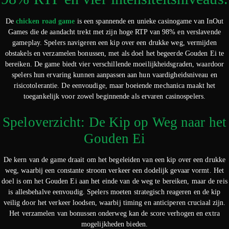
De
chicken road game
is een spannende en unieke casinogame van InOut
Games die de aandacht trekt met zijn hoge RTP van 98% en verslavende
gameplay. Spelers navigeren een kip over een drukke weg, vermijden
obstakels en verzamelen bonussen, met als doel het begeerde Gouden Ei te
bereiken. De game biedt vier verschillende moeilijkheidsgraden, waardoor
spelers hun ervaring kunnen aanpassen aan hun vaardigheidsniveau en
risicotolerantie. De eenvoudige, maar boeiende mechanica maakt het
toegankelijk voor zowel beginnende als ervaren casinospelers.
Speloverzicht: De Kip op Weg naar het
Gouden Ei
De kern van de game draait om het begeleiden van een kip over een drukke
weg, waarbij een constante stroom verkeer een dodelijk gevaar vormt. Het
doel is om het Gouden Ei aan het einde van de weg te bereiken, maar de reis
is allesbehalve eenvoudig. Spelers moeten strategisch reageren en de kip
veilig door het verkeer loodsen, waarbij timing en anticiperen cruciaal zijn.
Het verzamelen van bonussen onderweg kan de score verhogen en extra
mogelijkheden bieden.