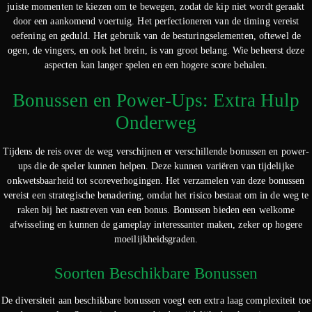
juiste momenten te kiezen om te bewegen, zodat de kip niet wordt geraakt
door een aankomend voertuig. Het perfectioneren van de timing vereist
oefening en geduld. Het gebruik van de besturingselementen, oftewel de
ogen, de vingers, en ook het brein, is van groot belang. Wie beheerst deze
aspecten kan langer spelen en een hogere score behalen.
Bonussen en Power-Ups: Extra Hulp
Onderweg
Tijdens de reis over de weg verschijnen er verschillende bonussen en power-
ups die de speler kunnen helpen. Deze kunnen variëren van tijdelijke
onkwetsbaarheid tot scoreverhogingen. Het verzamelen van deze bonussen
vereist een strategische benadering, omdat het risico bestaat om in de weg te
raken bij het nastreven van een bonus. Bonussen bieden een welkome
afwisseling en kunnen de gameplay interessanter maken, zeker op hogere
moeilijkheidsgraden.
Soorten Beschikbare Bonussen
De diversiteit aan beschikbare bonussen voegt een extra laag complexiteit toe