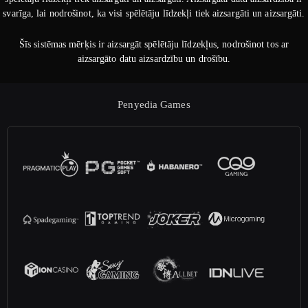
svarīga, lai nodrošinot, ka visi spēlētāju līdzekļi tiek aizsargāti un aizsargāti.
Šīs sistēmas mērķis ir aizsargāt spēlētāju līdzekļus, nodrošinot tos ar
aizsargāto datu aizsardzību un drošību.
Penyedia Games