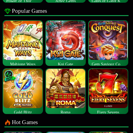
Power of Thor Megaways
Aztec Gems
Gates of Gatot Kaca
Popular Games
Mahjong Ways
Koi Gate
Gem Saviour Conquest
Gold Blitz
Roma
Fiery Sevens
Hot Games