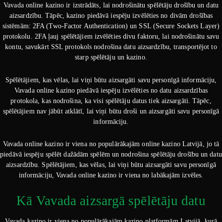
Vavada online kazino ir izstrādāts, lai nodrošinātu spēlētāju drošību un datu
aizsardzību. Tāpēc, kazino piedāvā iespēju izvēlēties no divām drošības
sistēmām: 2FA (Two-Factor Authentication) un SSL (Secure Sockets Layer)
protokolu. 2FA ļauj spēlētājiem izvēlēties divu faktoru, lai nodrošinātu savu
kontu, savukārt SSL protokols nodrošina datu aizsardzību, transportējot to
starp spēlētāju un kazino.
Spēlētājiem, kas vēlas, lai viņi būtu aizsargāti savu personīgā informāciju,
Vavada online kazino piedāvā iespēju izvēlēties no datu aizsardzības
protokola, kas nodrošina, ka visi spēlētāju datus tiek aizsargāti. Tāpēc,
spēlētājiem nav jābūt atklātī, lai viņi būtu droši un aizsargāti savu personīgā
informāciju.
Vavada online kazino ir viena no populārākajām online kazino Latvijā, jo tā
piedāvā iespēju spēlēt dažādām spēlēm un nodrošina spēlētāju drošību un datu
aizsardzību. Spēlētājiem, kas vēlas, lai viņi būtu aizsargāti savu personīgā
informāciju, Vavada online kazino ir viena no labākajām izvēles.
Kā Vavada aizsargā spēlētāju datu
Vavada kazino ir viena no populārākajām kazino platformām Latvijā, kurā