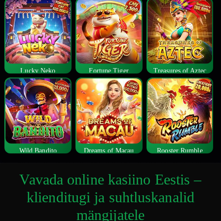
Lucky Neko
Fortune Tiger
Treasures of Aztec
Wild Bandito
Dreams of Macau
Rooster Rumble
Vavada online kasiino Eestis –
klienditugi ja suhtluskanalid
mängijatele