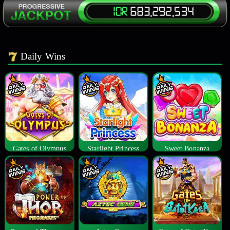
Daily Wins
Gates of Olympus
Starlight Princess
Sweet Bonanza