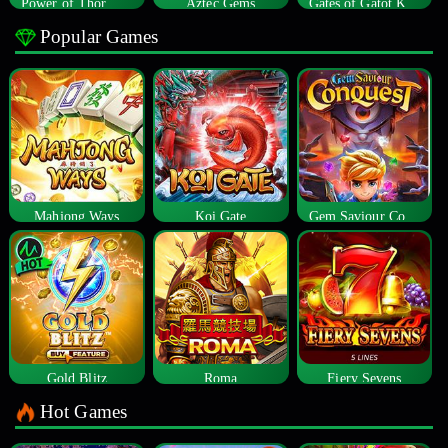
Power of Thor Megaways
Aztec Gems
Gates of Gatot Kaca
Popular Games
Mahjong Ways
Koi Gate
Gem Saviour Conquest
Gold Blitz
Roma
Fiery Sevens
Hot Games