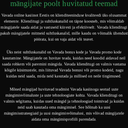
mängijate poolt huvitatud teemad
Vavada online kasiinot Eestis on klienditeeninduse kvaliteedi üks olusammat
elemente. Klienditugi ja suhtluskanalid on täpne koosneb, mis võimaldab
mängijatele saada aidat ja vastuseid kiiresti ja efektiivselt. Vavada klienditugi
pakub mängijatele mitmeid suhtluskanalid, mille kaudu on võimalik ühendust
pöörata, kui on vaja aidat või teavet.
Üks neist suhtluskanalid on Vavada bonus kode ja Vavada promo kode
kasutamine. Mängijatele on huvitav teada, kuidas need koodid aidavad neil
saada rohkem või paremini mängida. Vavada klienditugi on valmis vastama
kõigile küsimustele, mis liituvad Vavada bonusi või promo kodeid, nagu
kuidas neid saada, mida neid kasutada ja millised on neile tingimused.
Mõned mängijad huvitavad teadmist Vavada kasiinoga seotud uute
mängimisvõimaluste ja uute tehnoloogiate kohta. Vavada klienditugi on
valmis selgitama, kuidas uued mängid ja tehnoloogiad toimivad ja kuidas
neid saab kasutada oma mängimisel. See hõlmab ka uusi
mängimisstrateegiaid ja uusi mängimisvõimalusi, mis võivad mängijatele
aidata oma mängimisprofiili parendada.