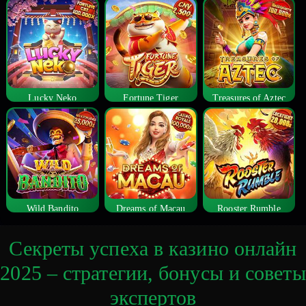
Lucky Neko
Fortune Tiger
Treasures of Aztec
Wild Bandito
Dreams of Macau
Rooster Rumble
Секреты успеха в казино онлайн
2025 – стратегии, бонусы и советы
экспертов