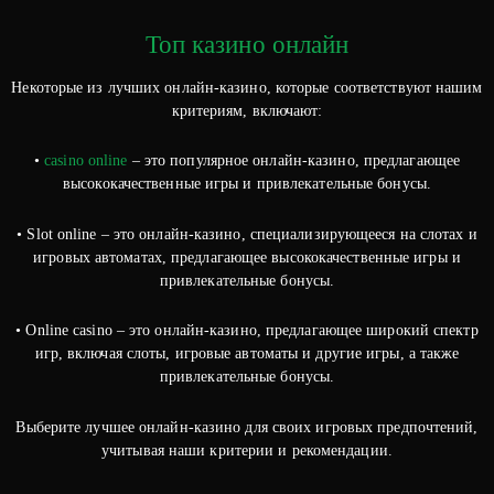
Топ казино онлайн
Некоторые из лучших онлайн-казино, которые соответствуют нашим
критериям, включают:
•
casino online
– это популярное онлайн-казино, предлагающее
высококачественные игры и привлекательные бонусы.
• Slot online – это онлайн-казино, специализирующееся на слотах и
игровых автоматах, предлагающее высококачественные игры и
привлекательные бонусы.
• Online casino – это онлайн-казино, предлагающее широкий спектр
игр, включая слоты, игровые автоматы и другие игры, а также
привлекательные бонусы.
Выберите лучшее онлайн-казино для своих игровых предпочтений,
учитывая наши критерии и рекомендации.