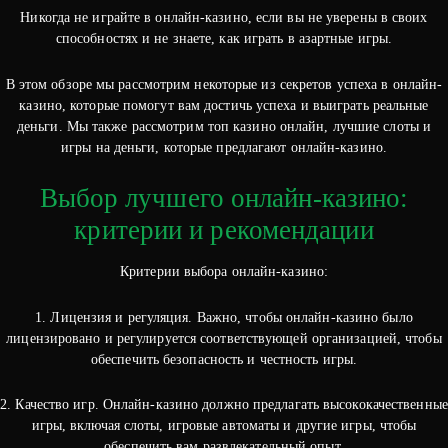
Никогда не играйте в онлайн-казино, если вы не уверены в своих
способностях и не знаете, как играть в азартные игры.
В этом обзоре мы рассмотрим некоторые из секретов успеха в онлайн-
казино, которые помогут вам достичь успеха и выиграть реальные
деньги. Мы также рассмотрим топ казино онлайн, лучшие слоты и
игры на деньги, которые предлагают онлайн-казино.
Выбор лучшего онлайн-казино:
критерии и рекомендации
Критерии выбора онлайн-казино:
1. Лицензия и регуляция. Важно, чтобы онлайн-казино было
лицензировано и регулируется соответствующей организацией, чтобы
обеспечить безопасность и честность игры.
2. Качество игр. Онлайн-казино должно предлагать высококачественные
игры, включая слоты, игровые автоматы и другие игры, чтобы
обеспечить вам развлекательный опыт.