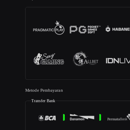
Metode Pembayaran
Transfer Bank