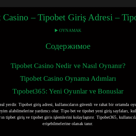
 Casino – Tipobet Giriş Adresi – Ti
▶️ OYNAMAK
Содержимое
Tipobet Casino Nedir ve Nasıl Oynanır?
Tipobet Casino Oynama Adımları
Tıpobet365: Yeni Oyunlar ve Bonuslar
al yerdir. Tipobet giriş adresi, kullanıcıların güvenli ve rahat bir ortamda oyu
im alabilmelerine yardımcı olur. Tipo bet ve tipobet yeni giriş sayfaları, kul
rın tipbet giriş ve tipobet giris işlemlerini kolaylaştırır. Tipobet365, kullanı
erişebilmelerine olanak tanır.