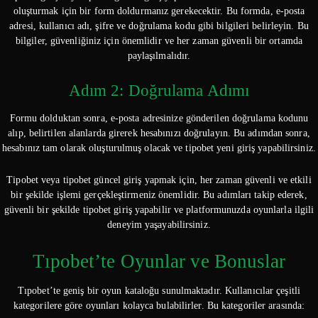
oluşturmak için bir form doldurmanız gerekecektir. Bu formda, e-posta
adresi, kullanıcı adı, şifre ve doğrulama kodu gibi bilgileri belirleyin. Bu
bilgiler, güvenliğiniz için önemlidir ve her zaman güvenli bir ortamda
paylaşılmalıdır.
Adım 2: Doğrulama Adımı
Formu dolduktan sonra, e-posta adresinize gönderilen doğrulama kodunu
alıp, belirtilen alanlarda girerek hesabınızı doğrulayın. Bu adımdan sonra,
hesabınız tam olarak oluşturulmuş olacak ve tipobet yeni giriş yapabilirsiniz.
Tipobet veya tipobet güncel giriş yapmak için, her zaman güvenli ve etkili
bir şekilde işlemi gerçekleştirmeniz önemlidir. Bu adımları takip ederek,
güvenli bir şekilde tipobet giriş yapabilir ve platformunuzda oyunlarla ilgili
deneyim yaşayabilirsiniz.
Tıpobet’te Oyunlar ve Bonuslar
Tıpobet’te geniş bir oyun kataloğu sunulmaktadır. Kullanıcılar çeşitli
kategorilere göre oyunları kolayca bulabilirler. Bu kategoriler arasında: