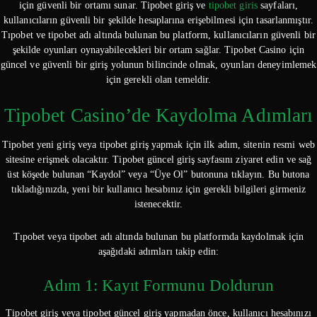
için güvenli bir ortamı sunar. Tipobet giriş ve
tipobet giris
sayfaları,
kullanıcıların güvenli bir şekilde hesaplarına erişebilmesi için tasarlanmıştır.
Tıpobet ve tipobet adı altında bulunan bu platform, kullanıcıların güvenli bir
şekilde oyunları oynayabilecekleri bir ortam sağlar. Tipobet Casino için
güncel ve güvenli bir giriş yolunun bilincinde olmak, oyunları deneyimlemek
için gerekli olan temeldir.
Tipobet Casino’de Kaydolma Adımları
Tipobet yeni giriş veya tipobet giriş yapmak için ilk adım, sitenin resmi web
sitesine erişmek olacaktır. Tipobet güncel giriş sayfasını ziyaret edin ve sağ
üst köşede bulunan “Kaydol” veya “Üye Ol” butonuna tıklayın. Bu butona
tıkladığınızda, yeni bir kullanıcı hesabınız için gerekli bilgileri girmeniz
istenecektir.
Tıpobet veya tipobet adı altında bulunan bu platformda kaydolmak için
aşağıdaki adımları takip edin:
Adım 1: Kayıt Formunu Doldurun
Tipobet giriş veya tipobet güncel giriş yapmadan önce, kullanıcı hesabınızı