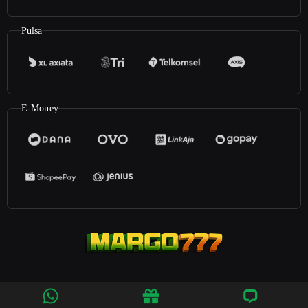
Pulsa
E-Money
©2023
Margo777
. All rights reserved | 18+