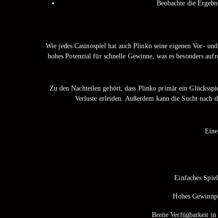
Beobachte die Ergebni
Wie jedes Casinospiel hat auch Plinko seine eigenen Vor- und
hohes Potenzial für schnelle Gewinne, was es besonders aufr
Zu den Nachteilen gehört, dass Plinko primär ein Glücksspiel
Verluste erleiden. Außerdem kann die Sucht nach d
Eine
Einfaches Spiel
Hohes Gewinnpo
Breite Verfügbarkeit in