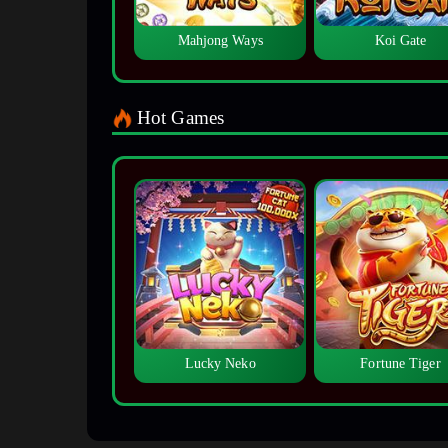
Mahjong Ways
Koi Gate
Hot Games
Lucky Neko
Fortune Tiger