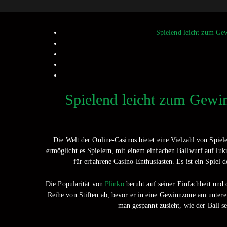
Spielend leicht zum Gew
Spielend leicht zum Gewin
Die Welt der Online-Casinos bietet eine Vielzahl von Spiel
ermöglicht es Spielern, mit einem einfachen Ballwurf auf lu
für erfahrene Casino-Enthusiasten. Es ist ein Spiel 
Die Popularität von
Plinko
beruht auf seiner Einfachheit und 
Reihe von Stiften ab, bevor er in eine Gewinnzone am untere
man gespannt zusieht, wie der Ball s