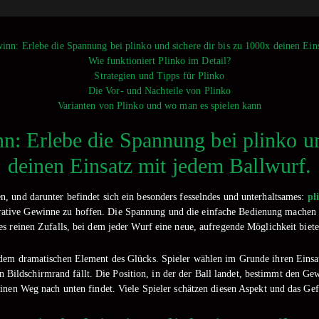
inn: Erlebe die Spannung bei plinko und sichere dir bis zu 1000x deinen Ein
Wie funktioniert Plinko im Detail?
Strategien und Tipps für Plinko
Die Vor- und Nachteile von Plinko
Varianten von Plinko und wo man es spielen kann
n: Erlebe die Spannung bei plinko un
deinen Einsatz mit jedem Ballwurf.
en, und darunter befindet sich ein besonders fesselndes und unterhaltsames:
pl
krative Gewinne zu hoffen. Die Spannung und die einfache Bedienung machen e
des reinen Zufalls, bei dem jeder Wurf eine neue, aufregende Möglichkeit biete
dem dramatischen Element des Glücks. Spieler wählen im Grunde ihren Einsatz u
n Bildschirmrand fällt. Die Position, in der der Ball landet, bestimmt den G
einen Weg nach unten findet. Viele Spieler schätzen diesen Aspekt und das Gef