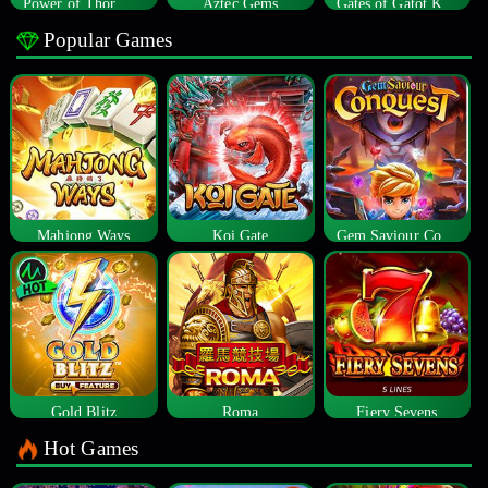
Power of Thor Megaways
Aztec Gems
Gates of Gatot Kaca
Popular Games
Mahjong Ways
Koi Gate
Gem Saviour Conquest
Gold Blitz
Roma
Fiery Sevens
Hot Games