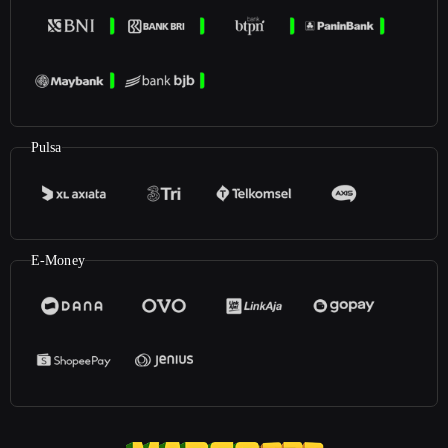
Pulsa
E-Money