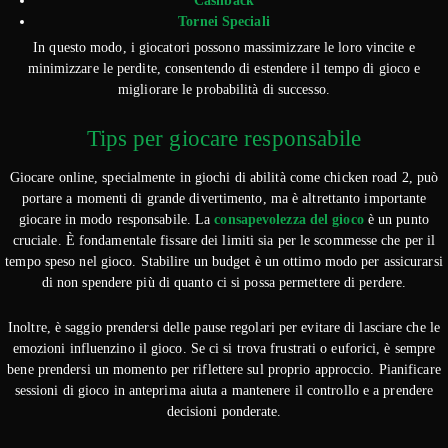
Cashback
Tornei Speciali
In questo modo, i giocatori possono massimizzare le loro vincite e
minimizzare le perdite, consentendo di estendere il tempo di gioco e
migliorare le probabilità di successo.
Tips per giocare responsabile
Giocare online, specialmente in giochi di abilità come chicken road 2, può
portare a momenti di grande divertimento, ma è altrettanto importante
giocare in modo responsabile. La
consapevolezza del gioco
è un punto
cruciale. È fondamentale fissare dei limiti sia per le scommesse che per il
tempo speso nel gioco. Stabilire un budget è un ottimo modo per assicurarsi
di non spendere più di quanto ci si possa permettere di perdere.
Inoltre, è saggio prendersi delle pause regolari per evitare di lasciare che le
emozioni influenzino il gioco. Se ci si trova frustrati o euforici, è sempre
bene prendersi un momento per riflettere sul proprio approccio. Pianificare
sessioni di gioco in anteprima aiuta a mantenere il controllo e a prendere
decisioni ponderate.