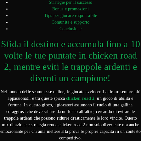
Strategie per il successo
Bonus e promozioni
Tips per giocare responsabile
Comunità e supporto
Conclusione
Sfida il destino e accumula fino a 10
volte le tue puntate in chicken road
2, mentre eviti le trappole ardenti e
diventi un campione!
Nel mondo delle scommesse online, le giocate avvincenti attirano sempre più
appassionati, e tra queste spicca
chicken road 2
, un gioco di abilità e
fortuna. In questo gioco, i giocatori assumono il ruolo di una gallina
coraggiosa che deve saltare da un forno all’altro, cercando di evitare le
trappole ardenti che possono ridurre drasticamente le loro vincite. Questo
mix di azione e strategia rende chicken road 2 non solo divertente ma anche
emozionante per chi ama mettere alla prova le proprie capacità in un contesto
competitivo.