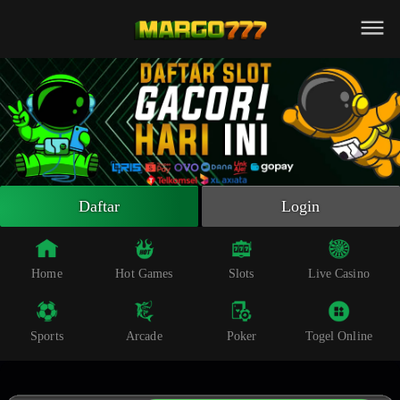
Beranda
Slot Online
Live Casino
Sportsbook
Arcade
Togel Online
Daftar
Login
Poker
Whatsapp
Home
Hot Games
Slots
Live Casino
Telegram
Sports
Arcade
Poker
Togel Online
Livechat