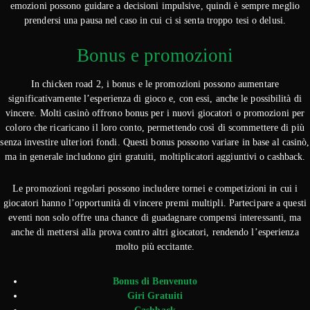
emozioni possono guidare a decisioni impulsive, quindi è sempre meglio
prendersi una pausa nel caso in cui ci si senta troppo tesi o delusi.
Bonus e promozioni
In chicken road 2, i bonus e le promozioni possono aumentare
significativamente l’esperienza di gioco e, con essi, anche le possibilità di
vincere. Molti casinò offrono bonus per i nuovi giocatori o promozioni per
coloro che ricaricano il loro conto, permettendo così di scommettere di più
senza investire ulteriori fondi. Questi bonus possono variare in base al casinò,
ma in generale includono giri gratuiti, moltiplicatori aggiuntivi o cashback.
Le promozioni regolari possono includere tornei e competizioni in cui i
giocatori hanno l’opportunità di vincere premi multipli. Partecipare a questi
eventi non solo offre una chance di guadagnare compensi interessanti, ma
anche di mettersi alla prova contro altri giocatori, rendendo l’esperienza
molto più eccitante.
Bonus di Benvenuto
Giri Gratuiti