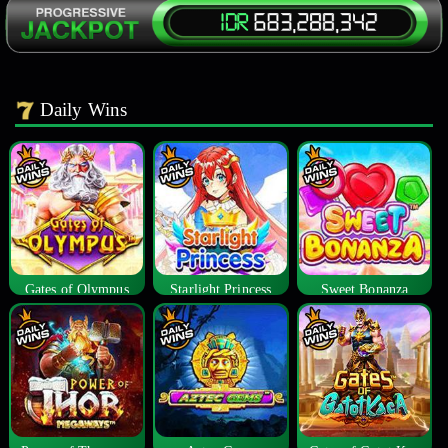
Daily Wins
Gates of Olympus
Starlight Princess
Sweet Bonanza