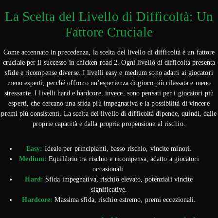
La Scelta del Livello di Difficoltà: Un
Fattore Cruciale
Come accennato in precedenza, la scelta del livello di difficoltà è un fattore
cruciale per il successo in chicken road 2. Ogni livello di difficoltà presenta
sfide e ricompense diverse. I livelli easy e medium sono adatti ai giocatori
meno esperti, perché offrono un’esperienza di gioco più rilassata e meno
stressante. I livelli hard e hardcore, invece, sono pensati per i giocatori più
esperti, che cercano una sfida più impegnativa e la possibilità di vincere
premi più consistenti. La scelta del livello di difficoltà dipende, quindi, dalle
proprie capacità e dalla propria propensione al rischio.
Easy:
Ideale per principianti, basso rischio, vincite minori.
Medium:
Equilibrio tra rischio e ricompensa, adatto a giocatori
occasionali.
Hard:
Sfida impegnativa, rischio elevato, potenziali vincite
significative.
Hardcore:
Massima sfida, rischio estremo, premi eccezionali.