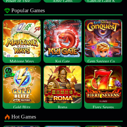
Power of Thor Megaways
Aztec Gems
Gates of Gatot Kaca
Popular Games
Mahjong Ways
Koi Gate
Gem Saviour Conquest
Gold Blitz
Roma
Fiery Sevens
Hot Games