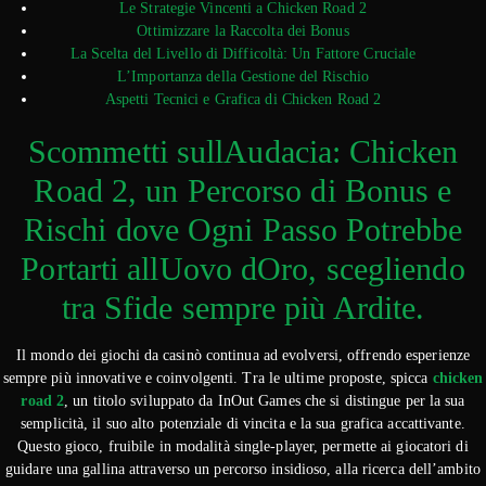
Le Strategie Vincenti a Chicken Road 2
Ottimizzare la Raccolta dei Bonus
La Scelta del Livello di Difficoltà: Un Fattore Cruciale
L’Importanza della Gestione del Rischio
Aspetti Tecnici e Grafica di Chicken Road 2
Scommetti sullAudacia: Chicken
Road 2, un Percorso di Bonus e
Rischi dove Ogni Passo Potrebbe
Portarti allUovo dOro, scegliendo
tra Sfide sempre più Ardite.
Il mondo dei giochi da casinò continua ad evolversi, offrendo esperienze
sempre più innovative e coinvolgenti. Tra le ultime proposte, spicca
chicken
road 2
, un titolo sviluppato da InOut Games che si distingue per la sua
semplicità, il suo alto potenziale di vincita e la sua grafica accattivante.
Questo gioco, fruibile in modalità single-player, permette ai giocatori di
guidare una gallina attraverso un percorso insidioso, alla ricerca dell’ambito