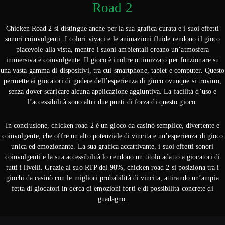
Road 2
Chicken Road 2 si distingue anche per la sua grafica curata e i suoi effetti
sonori coinvolgenti. I colori vivaci e le animazioni fluide rendono il gioco
piacevole alla vista, mentre i suoni ambientali creano un’atmosfera
immersiva e coinvolgente. Il gioco è inoltre ottimizzato per funzionare su
una vasta gamma di dispositivi, tra cui smartphone, tablet e computer. Questo
permette ai giocatori di godere dell’esperienza di gioco ovunque si trovino,
senza dover scaricare alcuna applicazione aggiuntiva. La facilità d’uso e
l’accessibilità sono altri due punti di forza di questo gioco.
In conclusione, chicken road 2 è un gioco da casinò semplice, divertente e
coinvolgente, che offre un alto potenziale di vincita e un’esperienza di gioco
unica ed emozionante. La sua grafica accattivante, i suoi effetti sonori
coinvolgenti e la sua accessibilità lo rendono un titolo adatto a giocatori di
tutti i livelli. Grazie al suo RTP del 98%, chicken road 2 si posiziona tra i
giochi da casinò con le migliori probabilità di vincita, attirando un’ampia
fetta di giocatori in cerca di emozioni forti e di possibilità concrete di
guadagno.