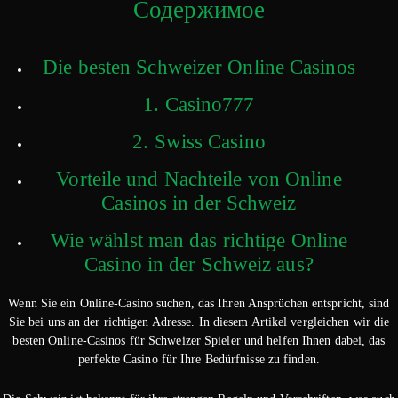
Содержимое
Die besten Schweizer Online Casinos
1. Casino777
2. Swiss Casino
Vorteile und Nachteile von Online
Casinos in der Schweiz
Wie wählst man das richtige Online
Casino in der Schweiz aus?
Wenn Sie ein Online-Casino suchen, das Ihren Ansprüchen entspricht, sind
Sie bei uns an der richtigen Adresse. In diesem Artikel vergleichen wir die
besten Online-Casinos für Schweizer Spieler und helfen Ihnen dabei, das
perfekte Casino für Ihre Bedürfnisse zu finden.