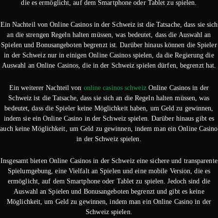
die es ermöglicht, auf dem Smartphone oder Tablet zu spielen.
Ein Nachteil von Online Casinos in der Schweiz ist die Tatsache, dass sie sich
an die strengen Regeln halten müssen, was bedeutet, dass die Auswahl an
Spielen und Bonusangeboten begrenzt ist. Darüber hinaus können die Spieler
in der Schweiz nur in einigen Online Casinos spielen, da die Regierung die
Auswahl an Online Casinos, die in der Schweiz spielen dürfen, begrenzt hat.
Ein weiterer Nachteil von
online casinos schweiz
Online Casinos in der
Schweiz ist die Tatsache, dass sie sich an die Regeln halten müssen, was
bedeutet, dass die Spieler keine Möglichkeit haben, um Geld zu gewinnen,
indem sie ein Online Casino in der Schweiz spielen. Darüber hinaus gibt es
auch keine Möglichkeit, um Geld zu gewinnen, indem man ein Online Casino
in der Schweiz spielen.
Insgesamt bieten Online Casinos in der Schweiz eine sichere und transparente
Spielumgebung, eine Vielfalt an Spielen und eine mobile Version, die es
ermöglicht, auf dem Smartphone oder Tablet zu spielen. Jedoch sind die
Auswahl an Spielen und Bonusangeboten begrenzt und gibt es keine
Möglichkeit, um Geld zu gewinnen, indem man ein Online Casino in der
Schweiz spielen.