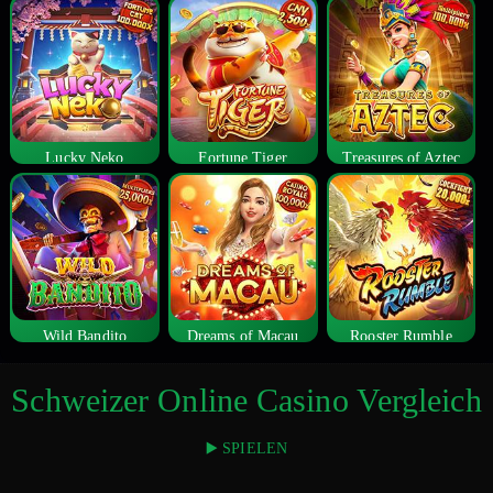
Lucky Neko
Fortune Tiger
Treasures of Aztec
Wild Bandito
Dreams of Macau
Rooster Rumble
Schweizer Online Casino Vergleich
▶️ SPIELEN