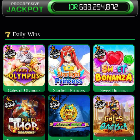
Daily Wins
Gates of Olympus
Starlight Princess
Sweet Bonanza