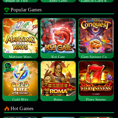
Power of Thor Megaways
Aztec Gems
Gates of Gatot Kaca
Popular Games
Mahjong Ways
Koi Gate
Gem Saviour Conquest
Gold Blitz
Roma
Fiery Sevens
Hot Games