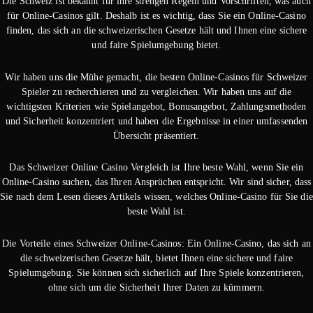
Die Schweiz ist bekannt für ihre strengen Regeln und Vorschriften, was auch
für Online-Casinos gilt. Deshalb ist es wichtig, dass Sie ein Online-Casino
finden, das sich an die schweizerischen Gesetze hält und Ihnen eine sichere
und faire Spielumgebung bietet.
Wir haben uns die Mühe gemacht, die besten Online-Casinos für Schweizer
Spieler zu recherchieren und zu vergleichen. Wir haben uns auf die
wichtigsten Kriterien wie Spielangebot, Bonusangebot, Zahlungsmethoden
und Sicherheit konzentriert und haben die Ergebnisse in einer umfassenden
Übersicht präsentiert.
Das Schweizer Online Casino Vergleich ist Ihre beste Wahl, wenn Sie ein
Online-Casino suchen, das Ihren Ansprüchen entspricht. Wir sind sicher, dass
Sie nach dem Lesen dieses Artikels wissen, welches Online-Casino für Sie die
beste Wahl ist.
Die Vorteile eines Schweizer Online-Casinos: Ein Online-Casino, das sich an
die schweizerischen Gesetze hält, bietet Ihnen eine sichere und faire
Spielumgebung. Sie können sich sicherlich auf Ihre Spiele konzentrieren,
ohne sich um die Sicherheit Ihrer Daten zu kümmern.