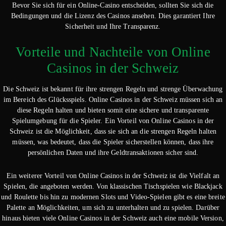
Bevor Sie sich für ein Online-Casino entscheiden, sollten Sie sich die
Bedingungen und die Lizenz des Casinos ansehen. Dies garantiert Ihre
Sicherheit und Ihre Transparenz.
Vorteile und Nachteile von Online
Casinos in der Schweiz
Die Schweiz ist bekannt für ihre strengen Regeln und strenge Überwachung
im Bereich des Glücksspiels. Online Casinos in der Schweiz müssen sich an
diese Regeln halten und bieten somit eine sichere und transparente
Spielumgebung für die Spieler. Ein Vorteil von Online Casinos in der
Schweiz ist die Möglichkeit, dass sie sich an die strengen Regeln halten
müssen, was bedeutet, dass die Spieler sicherstellen können, dass ihre
persönlichen Daten und ihre Geldtransaktionen sicher sind.
Ein weiterer Vorteil von Online Casinos in der Schweiz ist die Vielfalt an
Spielen, die angeboten werden. Von klassischen Tischspielen wie Blackjack
und Roulette bis hin zu modernen Slots und Video-Spielen gibt es eine breite
Palette an Möglichkeiten, um sich zu unterhalten und zu spielen. Darüber
hinaus bieten viele Online Casinos in der Schweiz auch eine mobile Version,