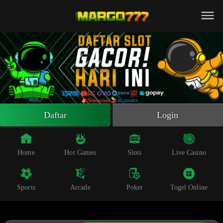
Beranda
Slot Online
Live Casino
Sportsbook
Arcade
Togel Online
Daftar
Login
Poker
Whatsapp
Home
Hot Games
Slots
Live Casino
Telegram
Sports
Arcade
Poker
Togel Online
Livechat