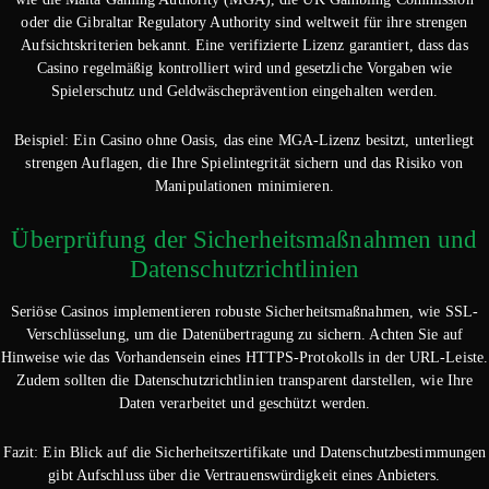
oder die Gibraltar Regulatory Authority sind weltweit für ihre strengen
Aufsichtskriterien bekannt. Eine verifizierte Lizenz garantiert, dass das
Casino regelmäßig kontrolliert wird und gesetzliche Vorgaben wie
Spielerschutz und Geldwäscheprävention eingehalten werden.
Beispiel: Ein Casino ohne Oasis, das eine MGA-Lizenz besitzt, unterliegt
strengen Auflagen, die Ihre Spielintegrität sichern und das Risiko von
Manipulationen minimieren.
Überprüfung der Sicherheitsmaßnahmen und
Datenschutzrichtlinien
Seriöse Casinos implementieren robuste Sicherheitsmaßnahmen, wie SSL-
Verschlüsselung, um die Datenübertragung zu sichern. Achten Sie auf
Hinweise wie das Vorhandensein eines HTTPS-Protokolls in der URL-Leiste.
Zudem sollten die Datenschutzrichtlinien transparent darstellen, wie Ihre
Daten verarbeitet und geschützt werden.
Fazit: Ein Blick auf die Sicherheitszertifikate und Datenschutzbestimmungen
gibt Aufschluss über die Vertrauenswürdigkeit eines Anbieters.