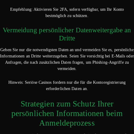
Empfehlung: Aktivieren Sie 2FA, sofern verfügbar, um Ihr Konto
bestmöglich zu schützen.
Vermeidung persönlicher Datenweitergabe an
Dritte
Geben Sie nur die notwendigsten Daten an und vermeiden Sie es, persönliche
Informationen an Dritte weiterzugeben. Seien Sie vorsichtig bei E-Mails oder
Anfragen, die nach zusätzlichen Daten fragen, um Phishing-Angriffe zu
vermeiden.
Hinweis: Seriöse Casinos fordern nur die für die Kontoregistrierung
erforderlichen Daten an.
Strategien zum Schutz Ihrer
persönlichen Informationen beim
Anmeldeprozess