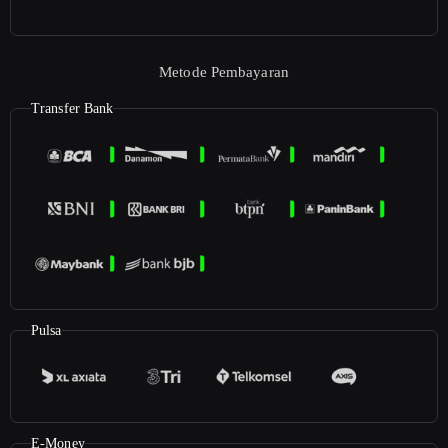
Metode Pembayaran
Transfer Bank
Pulsa
E-Money