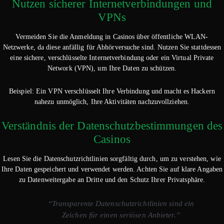
Nutzen sicherer Internetverbindungen und
VPNs
Vermeiden Sie die Anmeldung in Casinos über öffentliche WLAN-
Netzwerke, da diese anfällig für Abhörversuche sind. Nutzen Sie stattdessen
eine sichere, verschlüsselte Internetverbindung oder ein Virtual Private
Network (VPN), um Ihre Daten zu schützen.
Beispiel: Ein VPN verschlüsselt Ihre Verbindung und macht es Hackern
nahezu unmöglich, Ihre Aktivitäten nachzuvollziehen.
Verständnis der Datenschutzbestimmungen des
Casinos
Lesen Sie die Datenschutzrichtlinien sorgfältig durch, um zu verstehen, wie
Ihre Daten gespeichert und verwendet werden. Achten Sie auf klare Angaben
zu Datenweitergabe an Dritte und den Schutz Ihrer Privatsphäre.
“Transparente Datenschutzrichtlinien sind ein
Zeichen für einen seriösen Anbieter.”