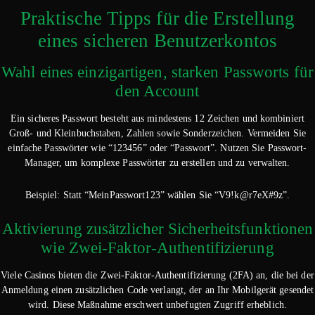
Praktische Tipps für die Erstellung
eines sicheren Benutzerkontos
Wahl eines einzigartigen, starken Passworts für
den Account
Ein sicheres Passwort besteht aus mindestens 12 Zeichen und kombiniert
Groß- und Kleinbuchstaben, Zahlen sowie Sonderzeichen. Vermeiden Sie
einfache Passwörter wie “123456” oder “Passwort”. Nutzen Sie Passwort-
Manager, um komplexe Passwörter zu erstellen und zu verwalten.
Beispiel: Statt “MeinPasswort123” wählen Sie “V9!k@r7eX#9z”.
Aktivierung zusätzlicher Sicherheitsfunktionen
wie Zwei-Faktor-Authentifizierung
Viele Casinos bieten die Zwei-Faktor-Authentifizierung (2FA) an, die bei der
Anmeldung einen zusätzlichen Code verlangt, der an Ihr Mobilgerät gesendet
wird. Diese Maßnahme erschwert unbefugten Zugriff erheblich.