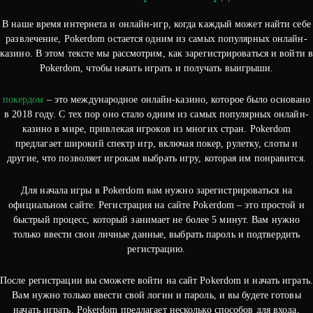
В наше время интернета и онлайн-игр, когда каждый может найти себе
развлечение, Pokerdom остается одним из самых популярных онлайн-
казино. В этом тексте мы рассмотрим, как зарегистрироваться и войти в
Pokerdom, чтобы начать играть и получать выигрыши.
покердом
– это международное онлайн-казино, которое было основано
в 2018 году. С тех пор оно стало одним из самых популярных онлайн-
казино в мире, привлекая игроков из многих стран. Pokerdom
предлагает широкий спектр игр, включая покер, рулетку, слоты и
другие, что позволяет игрокам выбрать игру, которая им понравится.
Для начала игры в Pokerdom вам нужно зарегистрироваться на
официальном сайте. Регистрация на сайте Pokerdom – это простой и
быстрый процесс, который занимает не более 5 минут. Вам нужно
только ввести свои личные данные, выбрать пароль и подтвердить
регистрацию.
После регистрации вы сможете войти на сайт Pokerdom и начать играть.
Вам нужно только ввести свой логин и пароль, и вы будете готовы
начать играть. Pokerdom предлагает несколько способов для входа,