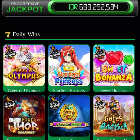
Daily Wins
Gates of Olympus
Starlight Princess
Sweet Bonanza