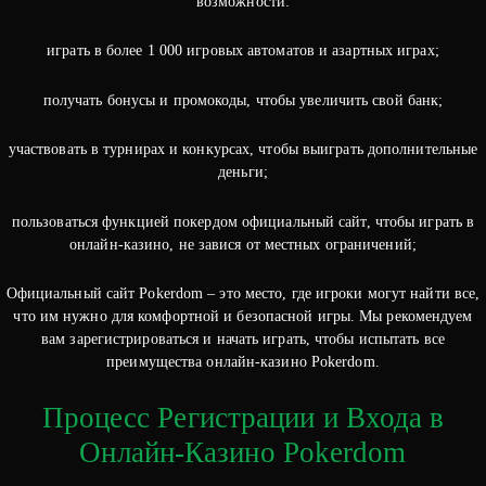
возможности:
играть в более 1 000 игровых автоматов и азартных играх;
получать бонусы и промокоды, чтобы увеличить свой банк;
участвовать в турнирах и конкурсах, чтобы выиграть дополнительные
деньги;
пользоваться функцией покердом официальный сайт, чтобы играть в
онлайн-казино, не завися от местных ограничений;
Официальный сайт Pokerdom – это место, где игроки могут найти все,
что им нужно для комфортной и безопасной игры. Мы рекомендуем
вам зарегистрироваться и начать играть, чтобы испытать все
преимущества онлайн-казино Pokerdom.
Процесс Регистрации и Входа в
Онлайн-Казино Pokerdom