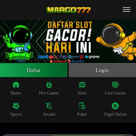
Beranda
Slot Online
Live Casino
Sportsbook
Arcade
Togel Online
Daftar
Login
Poker
Whatsapp
Home
Hot Games
Slots
Live Casino
Telegram
Sports
Arcade
Poker
Togel Online
Livechat