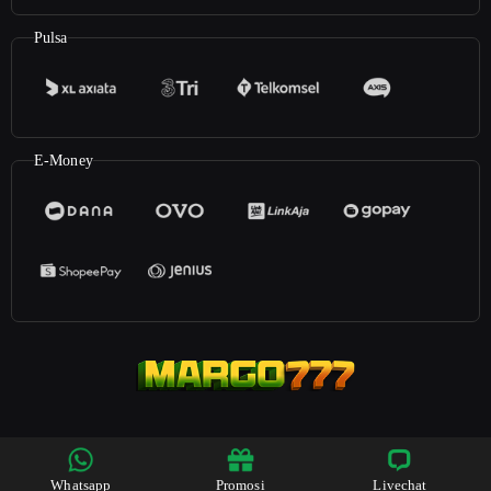
Pulsa
E-Money
©2023
Margo777
. All rights reserved | 18+
Whatsapp
Promosi
Livechat