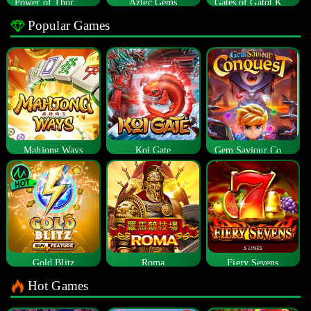
Power of Thor Megaways
Aztec Gems
Gates of Gatot Kaca
Popular Games
Mahjong Ways
Koi Gate
Gem Saviour Conquest
Gold Blitz
Roma
Fiery Sevens
Hot Games