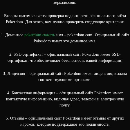
зеркало.com.
Вторым шагом является проверка подлинности официального сайта
Pokerdom. Для этого, вам нужно проверить следующие критерии:
1. Доменное
pokerdom скачать
имя – pokerdom.com. Официальный сайт
Pokerdom имеет это доменное имя.
2. SSL-сертификат – официальный сайт Pokerdom имеет SSL-
сертификат, что обеспечивает безопасность вашей информации.
3. Лицензия – официальный сайт Pokerdom имеет лицензию, выдана
соответствующими органами.
4. Контактная информация – официальный сайт Pokerdom имеет
контактную информацию, включая адрес, телефон и электронную
почту.
5. Отзывы – официальный сайт Pokerdom имеет отзывы от других
игроков, которые подтверждают его подлинность.