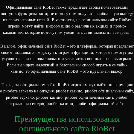
Официальный сайт RioBet также предлагает своим пользователям
доступ к функциям, которые помогут им получать наибольшую выгоду
из своих игровых сессий. В частности, на официальном сайте RioBet
игроки могут найти информацию о различных акциях и промо-
кампаниях, которые помогут им увеличить свои шансы на выигрыш.
В целом, официальный сайт RioBet – это платформа, которая предлагает
своим пользователям доступ к играм и функциям, которые помогут им
улучшить свои игровые навыки и увеличить свои шансы на выигрыш.
Если вы ищете надежный и безопасный способ играть в онлайн-
казино, то официальный сайт RioBet – это идеальный выбор.
Также, на официальном сайте RioBet игроки могут найти информацию
о риобете зеркало на сегодня, риобет казино, риобет официальный сайт,
риобет зеркало, риобет казино, риобет официальный сайт, риобет
зеркало на сегодня, риобет казино, риобет официальный сайт.
Преимущества использования
официального сайта RioBet