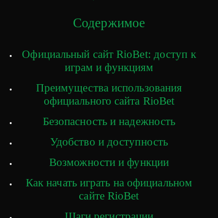
Содержимое
Официальный сайт RioBet: доступ к
играм и функциям
Преимущества использования
официального сайта RioBet
Безопасность и надежность
Удобство и доступность
Возможности и функции
Как начать играть на официальном
сайте RioBet
Шаги регистрации