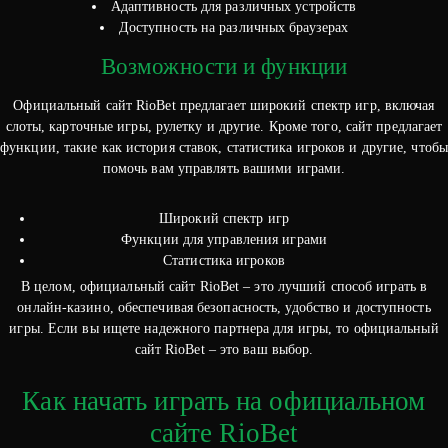
Адаптивность для различных устройств
Доступность на различных браузерах
Возможности и функции
Официальный сайт RioBet предлагает широкий спектр игр, включая
слоты, карточные игры, рулетку и другие. Кроме того, сайт предлагает
функции, такие как история ставок, статистика игроков и другие, чтобы
помочь вам управлять вашими играми.
Широкий спектр игр
Функции для управления играми
Статистика игроков
В целом, официальный сайт RioBet – это лучший способ играть в
онлайн-казино, обеспечивая безопасность, удобство и доступность
игры. Если вы ищете надежного партнера для игры, то официальный
сайт RioBet – это ваш выбор.
Как начать играть на официальном
сайте RioBet