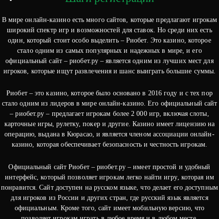
В мире онлайн-казино есть много сайтов, которые предлагают игрокам
широкий спектр игр и возможностей для ставок. Но среди них есть
один, который стоит особо выделить – Риобет. Это казино, которое
стало одним из самых популярных и надежных в мире, и его
официальный сайт – риобет.ру – является одним из лучших мест для
игроков, которые ищут развлечения и шанс выиграть большие суммы.
Риобет – это казино, которое было основано в 2016 году и с тех пор
стало одним из лидеров в мире онлайн-казино. Его официальный сайт
– риобет.ру – предлагает игрокам более 2 000 игр, включая слоты,
карточные игры, рулетку, покер и другие. Казино имеет лицензию на
операцию, выдана в Кюрасао, и является членом ассоциации онлайн-
казино, которая обеспечивает безопасность и честность игрокам.
Официальный сайт Риобет – риобет.ру – имеет простой и удобный
интерфейс, который позволяет игрокам легко найти игру, которая им
понравится. Сайт доступен на русском языке, что делает его доступным
для игроков из России и других стран, где русский язык является
официальным. Кроме того, сайт имеет мобильную версию, что
позволяет игрокам играть в любое время и в любом месте.