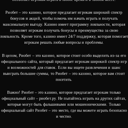
Риобет – это казино, которое предлагает игрокам широкий спектр
бонусов и акций, чтобы помочь им начать играть и получать
максимальную выгоду. Казино имеет программу лояльности, которая
позволяет игрокам получать бонусы и преимущества за свою
лояльность. Кроме того, казино имеет 24/7 поддержку, которая помогает
игрокам решать любые вопросы и проблемы.
В целом, Риобет – это казино, которое стоит особо выделить из-за его
официального сайта, который предлагает игрокам широкий спектр игр
и возможностей для ставок. Если вы ищете развлечения и шанс
выиграть большие суммы, то Риобет – это казино, которое вам стоит
посетить.
Важно! Риобет – это казино, которое предлагает игрокам только
официальный сайт – риобет.ру. Не пытайтесь играть на других сайтах,
которые могут быть фальшивыми или мошенническими. Только
официальный сайт Риобет – это место, где вы можете играть безопасно
и честно.