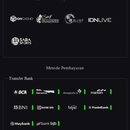
Metode Pembayaran
Transfer Bank