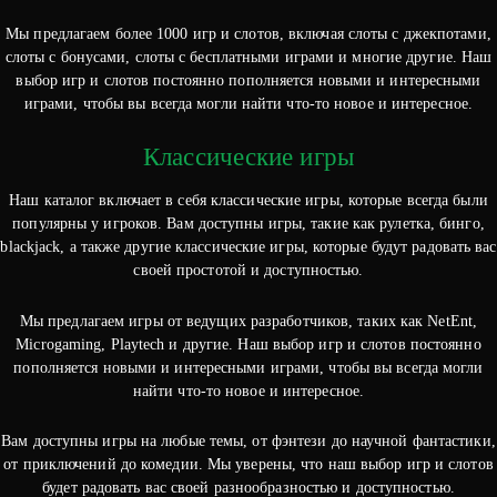
Мы предлагаем более 1000 игр и слотов, включая слоты с джекпотами,
слоты с бонусами, слоты с бесплатными играми и многие другие. Наш
выбор игр и слотов постоянно пополняется новыми и интересными
играми, чтобы вы всегда могли найти что-то новое и интересное.
Классические игры
Наш каталог включает в себя классические игры, которые всегда были
популярны у игроков. Вам доступны игры, такие как рулетка, бинго,
blackjack, а также другие классические игры, которые будут радовать вас
своей простотой и доступностью.
Мы предлагаем игры от ведущих разработчиков, таких как NetEnt,
Microgaming, Playtech и другие. Наш выбор игр и слотов постоянно
пополняется новыми и интересными играми, чтобы вы всегда могли
найти что-то новое и интересное.
Вам доступны игры на любые темы, от фэнтези до научной фантастики,
от приключений до комедии. Мы уверены, что наш выбор игр и слотов
будет радовать вас своей разнообразностью и доступностью.