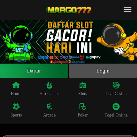
Beranda
Slot Online
Live Casino
Sportsbook
Arcade
Togel Online
Daftar
Login
Poker
Whatsapp
Home
Hot Games
Slots
Live Casino
Telegram
Sports
Arcade
Poker
Togel Online
Livechat