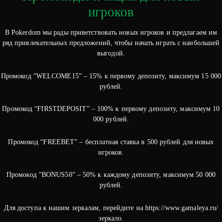
игроков
В Pokerdom мы рады приветствовать новых игроков и предлагаем им
ряд привлекательных предложений, чтобы начать играть с наибольшей
выгодой.
Промокод “WELCOME15” – 15% к первому депозиту, максимум 15 000
рублей.
Промокод “FIRSTDEPOSIT” – 100% к первому депозиту, максимум 10
000 рублей.
Промокод “FREEBET” – бесплатная ставка в 500 рублей для новых
игроков.
Промокод “BONUS50” – 50% к каждому депозиту, максимум 50 000
рублей.
Для доступа к нашим зеркалам, перейдите на https://www.gamaleya.ru/
зеркало.