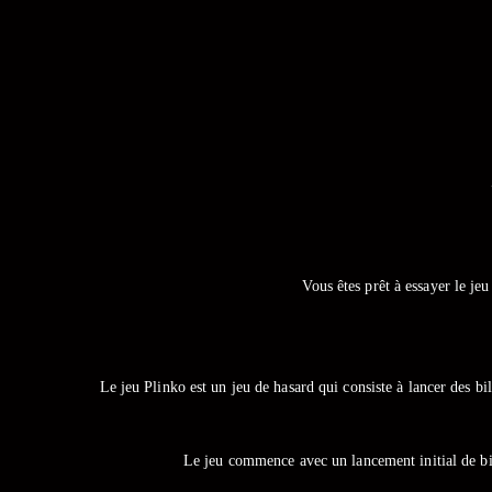
Vous êtes prêt à essayer le je
Le jeu Plinko est un jeu de hasard qui consiste à lancer des bil
Le jeu commence avec un lancement initial de bille