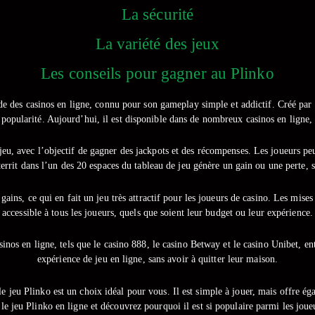
La sécurité
La variété des jeux
Les conseils pour gagner au Plinko
 des casinos en ligne, connu pour son gameplay simple et addictif. Créé par l’
popularité. Aujourd’hui, il est disponible dans de nombreux casinos en ligne,
 jeu, avec l’objectif de gagner des jackpots et des récompenses. Les joueurs pe
territ dans l’un des 20 espaces du tableau de jeu génère un gain ou une perte, se
ains, ce qui en fait un jeu très attractif pour les joueurs de casino. Les mise
accessible à tous les joueurs, quels que soient leur budget ou leur expérience.
nos en ligne, tels que le casino 888, le casino Betway et le casino Unibet, entr
expérience de jeu en ligne, sans avoir à quitter leur maison.
e jeu Plinko est un choix idéal pour vous. Il est simple à jouer, mais offre ég
 le jeu Plinko en ligne et découvrez pourquoi il est si populaire parmi les joue