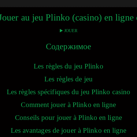
Jouer au jeu Plinko (casino) en ligne
▶️ JOUER
Содержимое
Les règles du jeu Plinko
Les règles de jeu
Les règles spécifiques du jeu Plinko casino
Comment jouer à Plinko en ligne
Conseils pour jouer à Plinko en ligne
Les avantages de jouer à Plinko en ligne