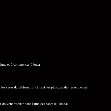
e
 ligne et à commencer à jouer !
ns les cases du tableau qui offrent les plus grandes récompenses.
t doivent atterrir dans l’une des cases du tableau.