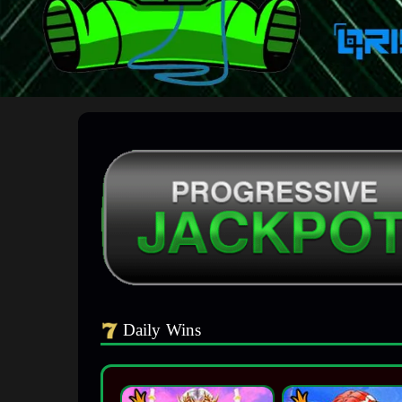
Daily Wins