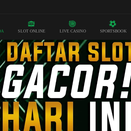
DA
SLOT ONLINE
LIVE CASINO
SPORTSBOOK