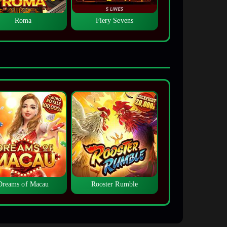
Roma
Fiery Sevens
Dreams of Macau
Rooster Rumble