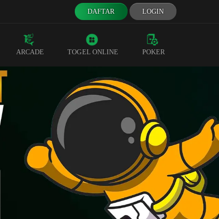
DAFTAR
LOGIN
ARCADE
TOGEL ONLINE
POKER