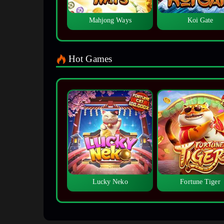
Mahjong Ways
Koi Gate
Hot Games
Lucky Neko
Fortune Tiger