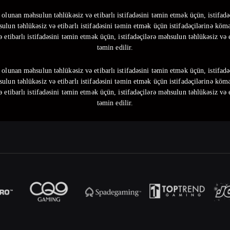
unan məhsulun təhlükəsiz və etibarlı istifadəsini təmin etmək üçün, istifadəçi
hsulun təhlükəsiz və etibarlı istifadəsini təmin etmək üçün istifadəçilərinə 
ibarlı istifadəsini təmin etmək üçün, istifadəçilərə məhsulun təhlükəsiz və e
təmin edilir.
unan məhsulun təhlükəsiz və etibarlı istifadəsini təmin etmək üçün, istifadəçi
hsulun təhlükəsiz və etibarlı istifadəsini təmin etmək üçün istifadəçilərinə 
ibarlı istifadəsini təmin etmək üçün, istifadəçilərə məhsulun təhlükəsiz və e
təmin edilir.