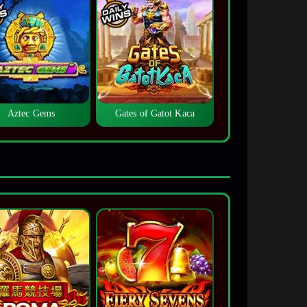
Aztec Gems
Gates of Gatot Kaca