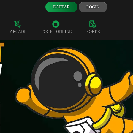
DAFTAR
LOGIN
ARCADE
TOGEL ONLINE
POKER