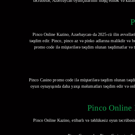
təcrübələr, Azərbaycan oyunçularının məşq etmək və kazanm
P
Pinco Online Kazino, Azərbaycan-da 2025-cü ilin əvvəllərin
təqdim edir. Pinco, pinco az və pinko adlarına malikdir və bu 
promo code ilə müştərilərə təqdim olunan təqdimatlar və təş
Pinco Casino promo code ilə müştərilərə təqdim olunan təqdim
oyun oynayışında daha yaxşı məlumatları təqdim edir və onla
Pinco Online 
Pinco Online Kazino, etibarlı və təhlükəsiz oyun təcrübəs