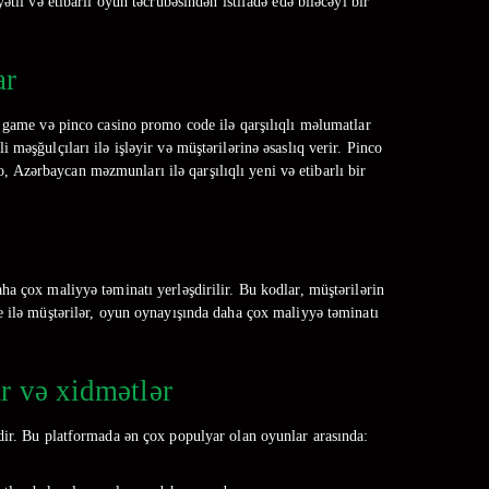
i və etibarlı oyun təcrübəsindən istifadə edə biləcəyi bir
ar
o game və pinco casino promo code ilə qarşılıqlı məlumatlar
 məşğulçıları ilə işləyir və müştərilərinə əsaslıq verir. Pinco
o, Azərbaycan məzmunları ilə qarşılıqlı yeni və etibarlı bir
a çox maliyyə təminatı yerləşdirilir. Bu kodlar, müştərilərin
e ilə müştərilər, oyun oynayışında daha çox maliyyə təminatı
r və xidmətlər
dir. Bu platformada ən çox populyar olan oyunlar arasında: