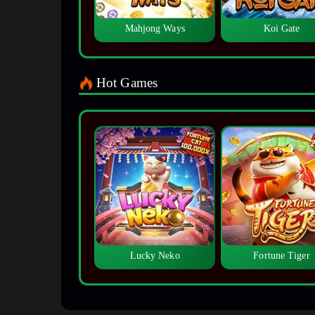
Mahjong Ways
Koi Gate
Hot Games
Lucky Neko
Fortune Tiger