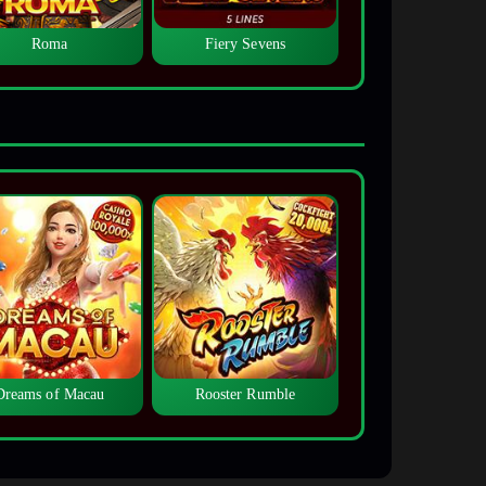
Roma
Fiery Sevens
Dreams of Macau
Rooster Rumble