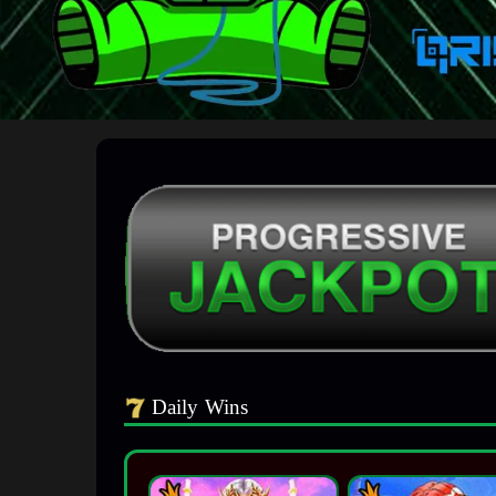
Daily Wins