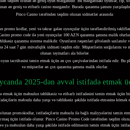
dən təqdim olunan ən geniş oyun məzganidır. Bu məzgandakı oyunlar, cip, slo
nan ən geniş və etibarlı casino məzgandır. Burada qazanma şansını yaxşılaşd
Pinco Casino tərəfindən təqdim olunan xidmətlər arasında:
 promo kodlar, yeni və təkrar gələn oyunçular üçün tərəfləndirilmiş təkliflə
Casino promo code ilə yeni oyunçular 100 AZN qazanma şansına malik olurlar
hlükəsiz qazanma sistemə malikdir. Oyunların rəqəmləri şifrələnib saxlanılır 
 24 saat 7 gün müvafiqlik xidməti təqdim edir. Müştərilərin sorğularını və mə
olunan təyinatları ala bilərlər.
 oyun təcrübəsini təmin etmək üçün ən çox çərçivələrindən istifadə edir. Bu
və müştərilər ən çox qazanma şansına malik olurlar.
canda 2025-dən əvvəl istifadə etmək üç
 etmək üçün məhsulun təhlükəsiz və etibarlı istifadəsini təmin etmək üçün bi
ifadəçilərin məhsulu daha yaxşı və təhlükəsiz şəkildə istifadə etməsinə kömək e
unan promokodlar, istifadəçilərin məhsulu ilə bağlı maliyyələrini təmin etm
rtırmaq üçün istifadə olunur. Pinco Casino Promo Code tərəfindən təqdim oluna
və ya məhsulun daha yaxşı şəkildə istifadə edilməsini təmin etmək üçün istifa