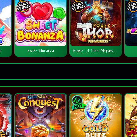
s
Sweet Bonanza
Power of Thor Megaways