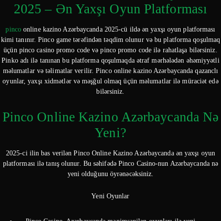
2025 – Ən Yaxşı Oyun Platforması
pinco
online kazino Azərbaycanda 2025-cü ildə ən yaxşı oyun platforması
kimi tanınır. Pinco game tərəfindən təqdim olunur və bu platforma qoşulmaq
üçün pinco casino promo code və pinco promo code ilə rahatlaşa bilərsiniz.
Pinko adı ilə tanınan bu platforma qoşulmaqda ətraf mərhələdən əhəmiyyətli
məlumatlar və təlimatlar verilir. Pinco online kazino Azərbaycanda qazanclı
oyunlar, yaxşı xidmətlər və məşğul olmaq üçün məlumatlar ilə müraciət edə
bilərsiniz.
Pinco Online Kazino Azərbaycanda Nə
Yeni?
2025-ci ilin bas verilən Pinco Online Kazino Azərbaycanda ən yaxşı oyun
platforması ilə tanış olunur. Bu səhifədə Pinco Casino-nun Azərbaycanda nə
yeni olduğunu öyrənəcəksiniz.
Yeni Oyunlar