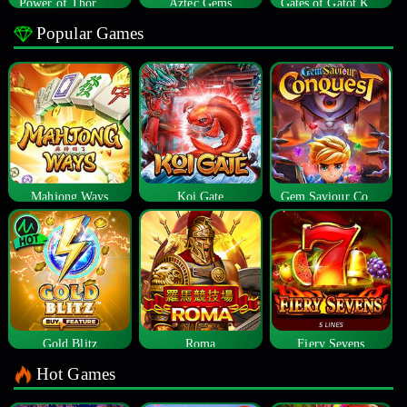
Power of Thor Megaways
Aztec Gems
Gates of Gatot Kaca
Popular Games
Mahjong Ways
Koi Gate
Gem Saviour Conquest
Gold Blitz
Roma
Fiery Sevens
Hot Games