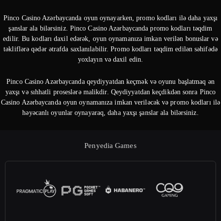
Pinco Casino Azərbaycanda oyun oynayarken, promo kodları ilə daha yaxşı
şanslar ala bilərsiniz. Pinco Casino Azərbaycanda promo kodları təqdim
edilir. Bu kodları daxil edərək, oyun oynamanıza imkan verilən bonuslar və
təkliflərə qədər ətrafda saxlanılabilir. Promo kodları təqdim edilən səhifədə
yoxlayın və daxil edin.
Pinco Casino Azərbaycanda qeydiyyatdan keçmək və oyunu başlatmaq ən
yaxşı və sıhhatli proseslərə malikdir. Qeydiyyatdan keçdikdən sonra Pinco
Casino Azərbaycanda oyun oynamanıza imkan veriləcək və promo kodları ilə
həyəcanlı oyunlar oynayaraq, daha yaxşı şanslar ala bilərsiniz.
Penyedia Games