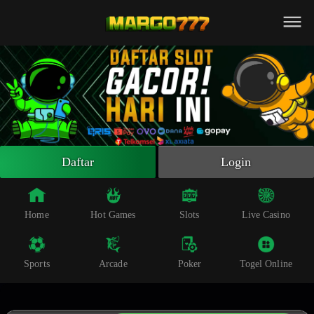
Beranda
Slot Online
Live Casino
Sportsbook
Arcade
Togel Online
Daftar
Login
Poker
Whatsapp
Home
Hot Games
Slots
Live Casino
Telegram
Sports
Arcade
Poker
Togel Online
Livechat