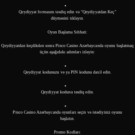
Qeydiyyat formasını təsdiq edin və “Qeydiyyatdan Keç”
düyməsini tıklayın.
Oyun Başlama Sıhhati:
Qeydiyyatdan keçdikdən sonra Pinco Casino Azərbaycanda oyunu başlatmaq
üçün aşağıdakı adımları izləyin:
Qeydiyyat kodunuzu və ya PIN kodunu daxil edin.
Qeydiyyat kodunu təsdiq edin.
Pinco Casino Azərbaycanda oyunları seçin və istədiyiniz oyunu
başlatın.
Promo Kodları: