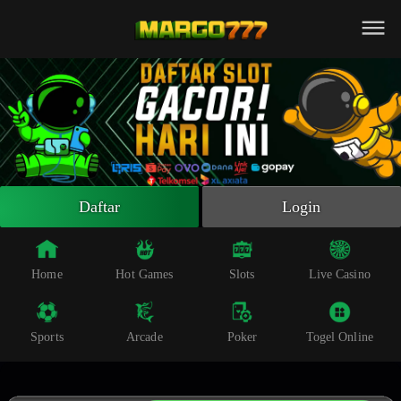
Beranda
Slot Online
Live Casino
Sportsbook
Arcade
Togel Online
Daftar
Login
Poker
Whatsapp
Home
Hot Games
Slots
Live Casino
Telegram
Sports
Arcade
Poker
Togel Online
Livechat