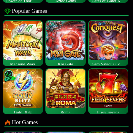
Power of Thor Megaways
Aztec Gems
Gates of Gatot Kaca
Popular Games
Mahjong Ways
Koi Gate
Gem Saviour Conquest
Gold Blitz
Roma
Fiery Sevens
Hot Games