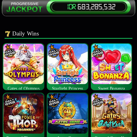
Daily Wins
Gates of Olympus
Starlight Princess
Sweet Bonanza