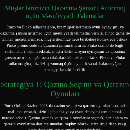
Müştərilərimizin Qazanma Şansını Artırmaq
üçün Məsuliyyətli Təlimatlar
Pinco və Pinko adlarına görə, biz müştərilərimizin oyun oynayışını və
qazanma şansını artırmaq üçün məsuliyyətli təlimatlar veririk. Pinco game ilə
tanınan məhsullarımızda, müştərilərimizə necə tələbələrə kömək edə bilərik.
Pinco promo code ilə qazanma şansınızı artırın. Pinko casino ilə bağlı
məlumatları təqdim edərək, müştərilərimiz oyun oynayışını və qazanma
şansını artırmaq üçün necə tələbələrə kömək edə bilərik. Pinco və Pinko
adlarına görə, biz sizi qazanmaq üçün təyinatlı və tələbələrə uyğun
strategiyalar təklif edirik.
Strategiya 1: Qazino Seçimi və Qarazın
Oyunları
Pinco Online Kazino 2025-də qazino seçimi və qarazın oyunları haqqında
məlumat verərək, sizin üçün daha yaxşı oyun deneyimi təmin etmək
məqsədindədir. Qazino seçmək və qarazın oyunlarını seçmək, qazinolara və
qarazın oyunlarına dair məlumatları təqdim edərək, sizin üçün daha yaxşı