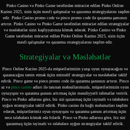
Pinko Casino və Pinko Game tərəfindən müraciət edilən Pinko Online
Kazino 2025, sizin üçün məxfi qalışmalar və qazanma strategiyalarını təqdim
edir. Pinko Casino promo code və pinco promo code ilə qazanma şansınızı
artırın. Pinko Casino və Pinko Game tərəfindən müraciət edilən strategiyalar
və məsləhətlər sizin kəşfiyyatınıza kömək edəcək. Pinko Casino və Pinko
Game tərəfindən müraciət edilən Pinko Online Kazino 2025, sizin üçün
məxfi qalışmalar və qazanma strategiyalarını təqdim edir.
Strategiyalar və Məsləhətlər
Pinco Online Kazino 2025-da müştərilərimizin yaxşı oyun oynayacağını və
qazanacağını təmin etmək üçün müxtəlif strategiyalar və məsləhətlər təklif
edirik. Pinco game və pinco promo code ilə qazanma şansınızı artırın. Pinco
az və
pinco casino
adları ilə tanınan məhsullarımızda, müştərilərimizin oyun
oynayışını və qazanma şansını artırmaq üçün məsuliyyətli təlimatlar veririk.
Pinco və Pinko adlarına görə, biz sizi qazanmaq üçün təyinatlı və tələbələrə
uyğun strategiyalar təklif edirik. Pinko casino ilə bağlı məlumatları təqdim
edərək, müştərilərimiz oyun oynayışını və qazanma şansını artırmaq üçün
necə tələbələrə kömək edə bilərik. Pinco və Pinko adlarına görə, biz sizi
qazanmaq üçün təyinatlı və tələbələrə uyğun strategiyalar təklif edirik.