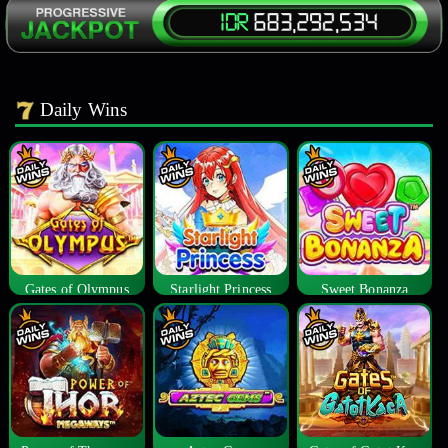
Daily Wins
Gates of Olympus
Starlight Princess
Sweet Bonanza