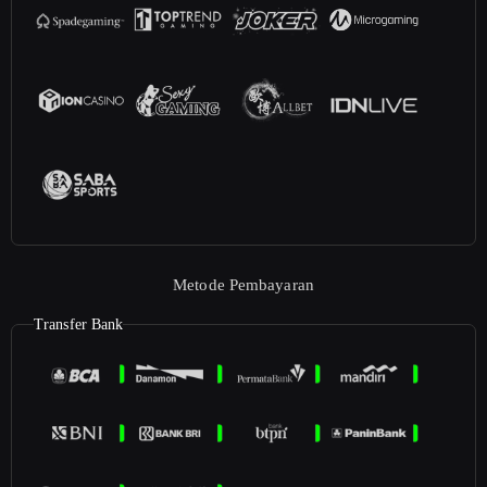
Metode Pembayaran
Transfer Bank