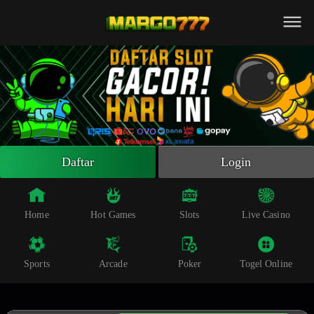
Beranda
Slot Online
Live Casino
Sportsbook
Arcade
Togel Online
Daftar
Login
Poker
Whatsapp
Home
Hot Games
Slots
Live Casino
Telegram
Sports
Arcade
Poker
Togel Online
Livechat