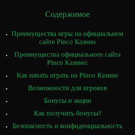
Содержимое
Преимущества игры на официальном
сайте Pinco Казино
Преимущества официального сайта
Pinco Казино:
Как начать играть на Pinco Казино
Возможности для игроков
Бонусы и акции
Как получить бонусы?
Безопасность и конфиденциальность