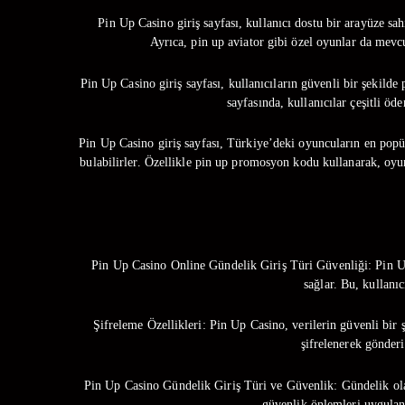
Pin Up Casino giriş sayfası, kullanıcı dostu bir arayüze sahi
Ayrıca, pin up aviator gibi özel oyunlar da mevcu
Pin Up Casino giriş sayfası, kullanıcıların güvenli bir şekilde
sayfasında, kullanıcılar çeşitli öd
Pin Up Casino giriş sayfası, Türkiye’deki oyuncuların en popül
bulabilirler. Özellikle pin up promosyon kodu kullanarak, oyun
Pin Up Casino Online Gündelik Giriş Türi Güvenliği: Pin Up 
sağlar. Bu, kullanı
Şifreleme Özellikleri: Pin Up Casino, verilerin güvenli bir 
şifrelenerek gönderi
Pin Up Casino Gündelik Giriş Türi ve Güvenlik: Gündelik olara
güvenlik önlemleri uygulanı