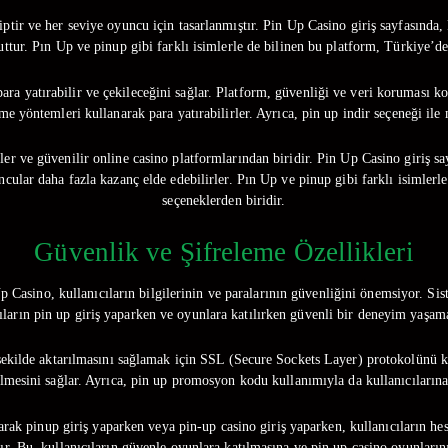
ptir ve her seviye oyuncu için tasarlanmıştır. Pin Up Casino giriş sayfasında, k
ttur. Pın Up ve pinup gibi farklı isimlerle de bilinen bu platform, Türkiye’d
 para yatırabilir ve çekileceğini sağlar. Platform, güvenliği ve veri koruması k
eme yöntemleri kullanarak para yatırabilirler. Ayrıca, pin up indir seçeneği ile
er ve güvenilir online casino platformlarından biridir. Pin Up Casino giriş say
cular daha fazla kazanç elde edebilirler. Pın Up ve pinup gibi farklı isimler
seçeneklerden biridir.
Güvenlik ve Şifreleme Özellikleri
Casino, kullanıcıların bilgilerinin ve paralarının güvenliğini önemsiyor. Sist
cıların pin up giriş yaparken ve oyunlara katılırken güvenli bir deneyim yaşam
şekilde aktarılmasını sağlamak için SSL (Secure Sockets Layer) protokolünü kull
lmesini sağlar. Ayrıca, pin up promosyon kodu kullanımıyla da kullanıcılarına
k pinup giriş yaparken veya pin-up casino giriş yaparken, kullanıcıların hesap
r. Bu, kullanıcıların güvenle oyunlara katılmasına ve pin up casino oyunların