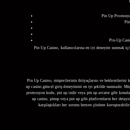
Pin Up Promosyon
Pin
Pin-Up Casin
Pin Up Casino, kullanıcılarına en iyi deneyim sunmak içi
Pin Up Casino, müşterilerinin ihtiyaçlarını ve beklentilerini 
up casino güncel giriş deneyimini en iyi şekilde sunmadır. Müşt
promosyon kodu, pin up indir veya pin up aviator gibi konularda
up casino, pinup veya pın up gibi platformların her detayın
karşılaştıkları her sorunu hemen çözüme kavuşturabilirl