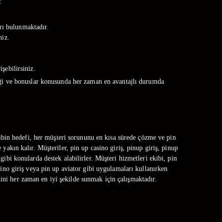
:
rı bulunmaktadır.
niz.
şebilirsiniz.
liği ve bonuslar konusunda her zaman en avantajlı durumda
ekibin hedefi, her müşteri sorununu en kısa sürede çözme ve pin
yakın kalır. Müşteriler, pin up casino giriş, pinup giriş, pinup
gibi konularda destek alabilirler. Müşteri hizmetleri ekibi, pin
sino giriş veya pin up aviator gibi uygulamaları kullanırken
mini her zaman en iyi şekilde sunmak için çalışmaktadır.