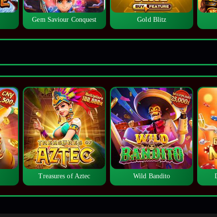
Gem Saviour Conquest
Gold Blitz
Treasures of Aztec
Wild Bandito