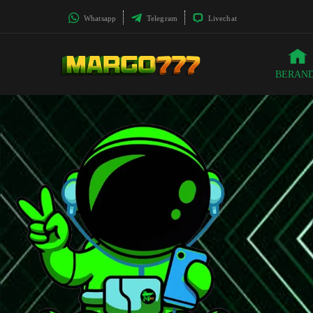
Whatsapp
Telegram
Livechat
BERAN