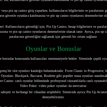
eya pin up casino giriş yaparken, kullanıcıların bilgilerinin ve paralarının gü
arın güvenle oyunlara katılmasına ve pin up casino oyunlarını denemelerine ol
: Kullanıcıların güvenliği için, Pin Up Casino, hesap bilgilerinin ve paraları
asına ve pin up casino oyunlarını denemelerine olanak tanır. Ayrıca, pin up cas
paralarının güvenliğini sağlamak için güvenli bir ortam sağlanır.
Oyunlar ve Bonuslar
ve bonuslar konusunda kullanıcıları memnuniyetle bekler. Sitemizde çeşitli oyun
eniş bir slot oyunları kataloğu bulunmaktadır. From Classic to Progressive, h
 Oyunları: Blackjack, Baccarat, Roulette gibi popüler masa oyunları sunulmak
ve Casino: canlı oyunlar bölümünde profesyonel cüzzamlılarla canlı oynanabil
Video Poker: video poker oyunları da mevcuttur.
 sahiptir ve herhangi bir cihazdan erişilebilir. Sitemizde ayrıca Pin Up Avia
deneyebilirsiniz.