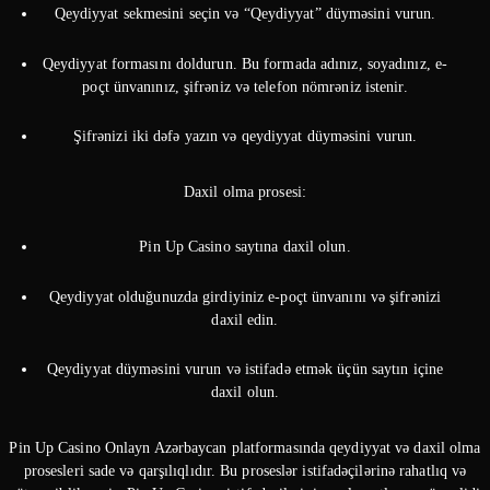
Qeydiyyat sekmesini seçin və “Qeydiyyat” düyməsini vurun.
Qeydiyyat formasını doldurun. Bu formada adınız, soyadınız, e-
poçt ünvanınız, şifrəniz və telefon nömrəniz istenir.
Şifrənizi iki dəfə yazın və qeydiyyat düyməsini vurun.
Daxil olma prosesi:
Pin Up Casino saytına daxil olun.
Qeydiyyat olduğunuzda girdiyiniz e-poçt ünvanını və şifrənizi
daxil edin.
Qeydiyyat düyməsini vurun və istifadə etmək üçün saytın içine
daxil olun.
Pin Up Casino Onlayn Azərbaycan platformasında qeydiyyat və daxil olma
prosesleri sade və qarşılıqlıdır. Bu proseslər istifadəçilərinə rahatlıq və