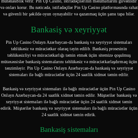
mütənasiblik verir. Pin Up Casino, istifadəçilərinin məlumatlarını güvənlidir
və onları korur. Bu nəticədə, istifadəçilər Pin Up Casino platformasında rahat
və güvenli bir şəkildə oyun oynayabilir və qazanmaq üçün şansı tapa bilər.
Bankasiş və xeyriyyət
Pin Up Casino Onlayn Azərbaycan-da bankasiş və xeyriyyət sistemaları
təhlükəsiz və müraciətkar olaraq təyin edilib. Bankasiş prosesinin
təhlükəsizliyi və müraciətkarlığı təmin etmək üçün sitemizə qoşulmuş
mütəxəssislər bankasiş sistemalarını təhlükəsiz və müraciətkarlaşdırmaq üçün
tənzimləyir. Pin Up Casino Onlayn Azərbaycan-da bankasiş və xeyriyyət
sistemaları ilə bağlı müraciətlər üçün 24 saatlik xidmət təmin edilir.
Bankasiş və xeyriyyət sistemaları ilə bağlı müraciətlər üçün Pin Up Casino
Onlayn Azərbaycan-da 24 saatlik xidmət təmin edilir. Müştərilər bankasiş və
xeyriyyət sistemaları ilə bağlı müraciətlər üçün 24 saatlik xidmət təmin
edirik. Müştərilər bankasiş və xeyriyyət sistemaları ilə bağlı müraciətlər üçün
24 saatlik xidmət təmin edirik.
Bankasiş sistemaları