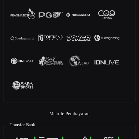
Metode Pembayaran
Transfer Bank