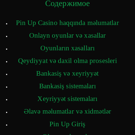
Содержимое
Pin Up Casino haqqında məlumatlar
Onlayn oyunlar və xasallar
Oyunların xasalları
Qeydiyyat və daxil olma prosesleri
Bankasiş və xeyriyyət
Bankasiş sistemaları
Xeyriyyət sistemaları
Əlavə məlumatlar və xidmətlər
Pin Up Giriş