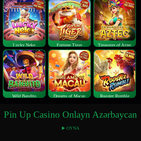
Lucky Neko
Fortune Tiger
Treasures of Aztec
Wild Bandito
Dreams of Macau
Rooster Rumble
Pin Up Casino Onlayn Azərbaycan
▶️ OYNA