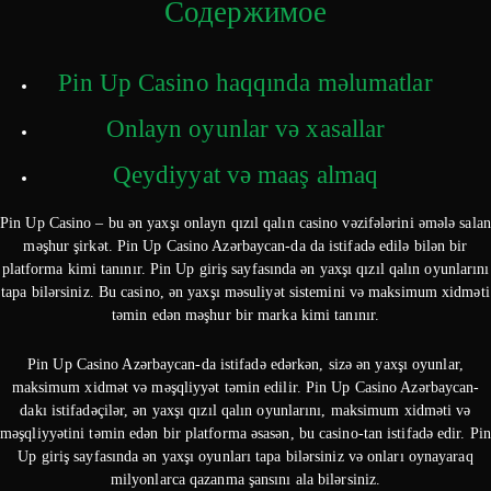
Содержимое
Pin Up Casino haqqında məlumatlar
Onlayn oyunlar və xasallar
Qeydiyyat və maaş almaq
Pin Up Casino – bu ən yaxşı onlayn qızıl qalın casino vəzifələrini əmələ salan
məşhur şirkət. Pin Up Casino Azərbaycan-da da istifadə edilə bilən bir
platforma kimi tanınır. Pin Up giriş sayfasında ən yaxşı qızıl qalın oyunlarını
tapa bilərsiniz. Bu casino, ən yaxşı məsuliyət sistemini və maksimum xidməti
təmin edən məşhur bir marka kimi tanınır.
Pin Up Casino Azərbaycan-da istifadə edərkən, sizə ən yaxşı oyunlar,
maksimum xidmət və məşqliyyət təmin edilir. Pin Up Casino Azərbaycan-
dakı istifadəçilər, ən yaxşı qızıl qalın oyunlarını, maksimum xidməti və
məşqliyyətini təmin edən bir platforma əsasən, bu casino-tan istifadə edir. Pin
Up giriş sayfasında ən yaxşı oyunları tapa bilərsiniz və onları oynayaraq
milyonlarca qazanma şansını ala bilərsiniz.