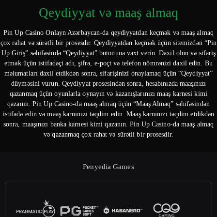
Qeydiyyat və maaş almaq
Pin Up Casino Onlayn Azərbaycan-da qeydiyyatdan keçmək və maaş almaq
çox rahat və sürətli bir prosesdir. Qeydiyyatdan keçmək üçün sitemizdən “Pin
Up Giriş” səhifəsində “Qeydiyyat” butonuna vaxt verin. Daxil olun və sifariş
etmək üçün istifadəçi adı, şifrə, e-poçt və telefon nömrənizi daxil edin. Bu
məlumatları daxil etdikdən sonra, sifarişinizi onaylamaq üçün “Qeydiyyat”
düyməsini vurun. Qeydiyyat prosesindən sonra, hesabınızda maaşınızı
qazanmaq üçün oyunlarla oynayın və kazanışlarınızı maaş karnesi kimi
qazanın. Pin Up Casino-da maaş almaq üçün “Maaş Almaq” səhifəsindən
istifadə edin və maaş karnınızı təqdim edin. Maaş karnınızı təqdim etdikdən
sonra, maaşınızı banka karnesi kimi qazanın. Pin Up Casino-da maaş almaq
və qazanmaq çox rahat və sürətli bir prosesdir.
Penyedia Games