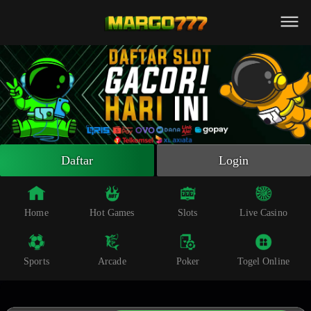
Beranda
Slot Online
Live Casino
Sportsbook
Arcade
Togel Online
Daftar
Login
Poker
Whatsapp
Home
Hot Games
Slots
Live Casino
Telegram
Sports
Arcade
Poker
Togel Online
Livechat