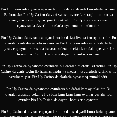
Pin Up Casino-da oynanacaq oyunların bir dəfəsi dəyərli bonuslarla oynanır.
Bu bonuslar Pin Up Casino-da yeni və eski oyunçulara təqdim olunur və
oyunçuların oyun oynayışına kömək edir. Pin Up Casino-da oyun
oynayışında dəyərli bonuslarla oynanmaq mümkündür.
Pin Up Casino-da oynanacaq oyunların bir dəfəsi live casino oyunlarıdır. Bu
oyunlar canlı dealerlarla oynanır və Pin Up Casino-da canlı dealerlarla
oynanacaq oyunlar arasında bakarat, roleta, blackjack və daha çox yer alır.
Bu oyunlar Pin Up Casino-da dəyərli bonuslarla oynanır.
Pin Up Casino-da oynanacaq oyunların bir dəfəsi slotlardır. Bu slotlar Pin Up
Casino-da geniş seçim ilə hazırlanmışdır və modern və qarşılıqlı grafiklər ilə
hazırlanmışdır. Pin Up Casino-da slotlarla oynanmaq mümkündür.
Pin Up Casino-da oynanacaq oyunların bir dəfəsi kart oyunlarıdır. Bu
oyunlar arasında poker, 21 və bəzi kimi kimi kimi oyunlar yer alır. Bu
oyunlar Pin Up Casino-da dəyərli bonuslarla oynanır.
Pin Up Casino-da oynanacaq oyunların bir dəfəsi dəyərli bonuslarla oynanır.