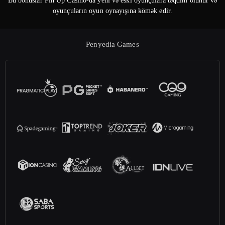
Bu bonuslar Pin Up Casino-da yeni və eski oyunçulara təqdim olunur və
oyunçuların oyun oynayışına kömək edir.
Penyedia Games