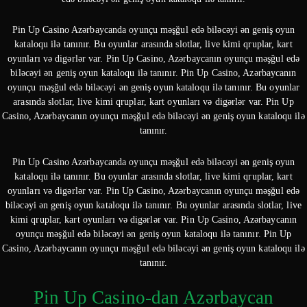
Pin Up Casino Azərbaycanda oyunçu məşğul edə biləcəyi ən geniş oyun
kataloqu ilə tanınır. Bu oyunlar arasında slotlar, live kimi qruplar, kart
oyunları və digərlər var. Pin Up Casino, Azərbaycanın oyunçu məşğul edə
biləcəyi ən geniş oyun kataloqu ilə tanınır. Pin Up Casino, Azərbaycanın
oyunçu məşğul edə biləcəyi ən geniş oyun kataloqu ilə tanınır. Bu oyunlar
arasında slotlar, live kimi qruplar, kart oyunları və digərlər var. Pin Up
Casino, Azərbaycanın oyunçu məşğul edə biləcəyi ən geniş oyun kataloqu ilə
tanınır.
Pin Up Casino Azərbaycanda oyunçu məşğul edə biləcəyi ən geniş oyun
kataloqu ilə tanınır. Bu oyunlar arasında slotlar, live kimi qruplar, kart
oyunları və digərlər var. Pin Up Casino, Azərbaycanın oyunçu məşğul edə
biləcəyi ən geniş oyun kataloqu ilə tanınır. Bu oyunlar arasında slotlar, live
kimi qruplar, kart oyunları və digərlər var. Pin Up Casino, Azərbaycanın
oyunçu məşğul edə biləcəyi ən geniş oyun kataloqu ilə tanınır. Pin Up
Casino, Azərbaycanın oyunçu məşğul edə biləcəyi ən geniş oyun kataloqu ilə
tanınır.
Pin Up Casino-dan Azərbaycan