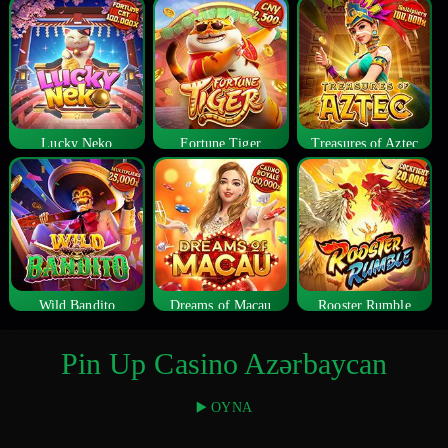
Lucky Neko
Fortune Tiger
Treasures of Aztec
Wild Bandito
Dreams of Macau
Rooster Rumble
Pin Up Casino Azərbaycan
▶️ OYNA