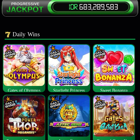
Daily Wins
Gates of Olympus
Starlight Princess
Sweet Bonanza