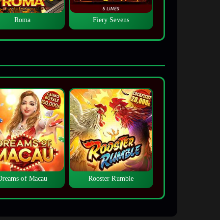
Roma
Fiery Sevens
Dreams of Macau
Rooster Rumble