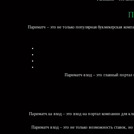
П
Париматч – это не только популярная букмекерская комп
Париматч вход – это главный портал 
Париматч.ua вход – это вход на портал компании для к
Париматч вход – это не только возможность ставок, 