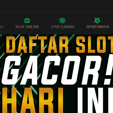
DA
SLOT ONLINE
LIVE CASINO
SPORTSBOOK