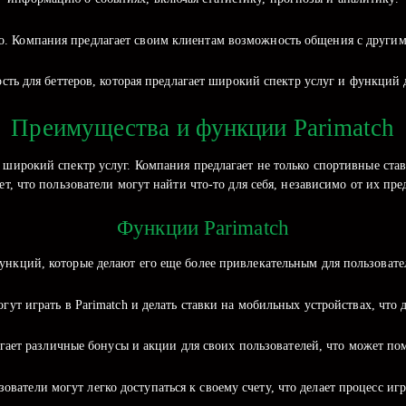
о. Компания предлагает своим клиентам возможность общения с другими
ость для беттеров, которая предлагает широкий спектр услуг и функций 
Преимущества и функции Parimatch
широкий спектр услуг. Компания предлагает не только спортивные ставки
ет, что пользователи могут найти что-то для себя, независимо от их пр
Функции Parimatch
функций, которые делают его еще более привлекательным для пользоват
гут играть в Parimatch и делать ставки на мобильных устройствах, что 
агает различные бонусы и акции для своих пользователей, что может п
зователи могут легко доступаться к своему счету, что делает процесс иг