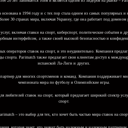
лее 20 лет занимается этим и является одним из лидеров на рынке – Par
а основана в 1994 году и с тех пор стала одним из самых популярных и
более 30 странах мира, включая Украину, где она работает под доменом p
услуг, включая ставки на спорт, киберспорт, политические события и д
добным интерфейсом, а также своей высокой безопасностью и конфиден
ных операторов ставок на спорт, и это неудивительно. Компания предл
виды спорта. Parimatch также предлагает свои клиентам доступ к междун
испанской Ла-Лиги и других.
о и партнер для многих спортсменов и команд. Компания поддерживает 
чемпионата мира по футболу и Олимпийские игры.
для любителей ставок на спорт, который предлагает широкий спектр усл
спорт.
arimatch – это выбор для тех, кто хочет быть частью мира ставок на спор
мпания, которая знает, что значит быть надежным и надежным партнером 