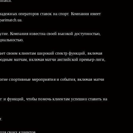
imatch.
 надежных операторов ставок на спорт. Компания имеет
arimatch.ua.
ругие. Компания известна своей высокой доступностью,
циальностью.
агает своим клиентам широкий спектр функций, включая
ародным матчам, включая матчи английской премьер-лиги,
многие спортивные мероприятия и события, включая матчи
уг и функций, чтобы помочь клиентам успешно ставить на
т.
для своих клиентов.