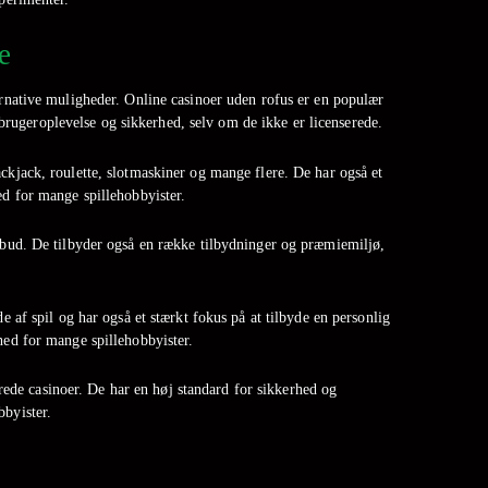
e
ternative muligheder. Online casinoer uden rofus er en populær
 brugeroplevelse og sikkerhed, selv om de ikke er licenserede.
ckjack, roulette, slotmaskiner og mange flere. De har også et
ed for mange spillehobbyister.
ilbud. De tilbyder også en række tilbydninger og præmiemiljø,
af spil og har også et stærkt fokus på at tilbyde en personlig
hed for mange spillehobbyister.
rede casinoer. De har en høj standard for sikkerhed og
bbyister.