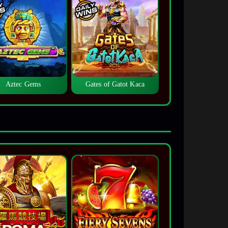
Aztec Gems
Gates of Gatot Kaca