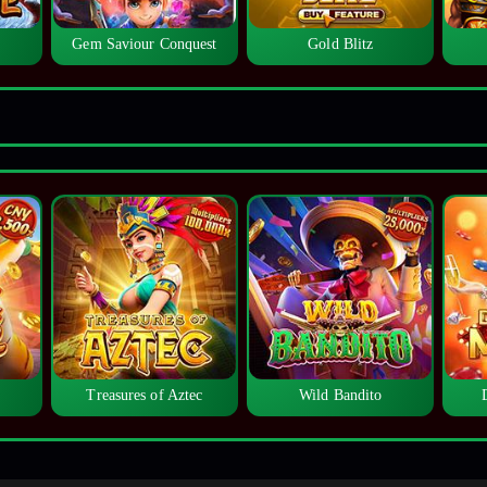
Gem Saviour Conquest
Gold Blitz
Treasures of Aztec
Wild Bandito