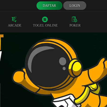
DAFTAR
LOGIN
ARCADE
TOGEL ONLINE
POKER