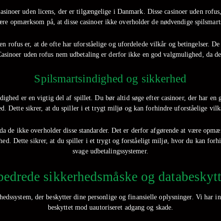
asinoer uden licens, der er tilgængelige i Danmark. Disse casinoer uden rofus
 være opmærksom på, at disse casinoer ikke overholder de nødvendige spilsmart
 rofus er, at de ofte har uforståelige og ufordelede vilkår og betingelser. D
Casinoer uden rofus nem udbetaling er derfor ikke en god valgmulighed, da de
Spilsmartsindighed og sikkerhed
ghed er en vigtig del af spillet. Du bør altid søge efter casinoer, der har en
d. Dette sikrer, at du spiller i et trygt miljø og kan forhindre uforståelige vilk
a de ikke overholder disse standarder. Det er derfor afgørende at være opmærk
d. Dette sikrer, at du spiller i et trygt og forståeligt miljø, hvor du kan for
svage udbetalingssystemer.
bedrede sikkerhedsmåske og databeskytt
ssystem, der beskytter dine personlige og finansielle oplysninger. Vi har inve
beskyttet mod uautoriseret adgang og skade.