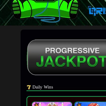
Daily Wins