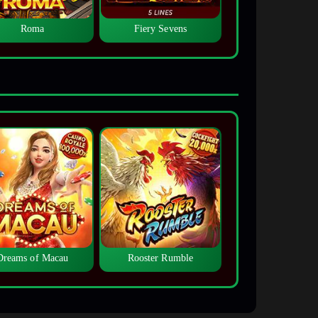
Roma
Fiery Sevens
Dreams of Macau
Rooster Rumble