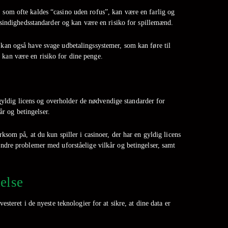
, som ofte kaldes “casino uden rofus”, kan være en farlig og
sindighedsstandarder og kan være en risiko for spillemænd.
e kan også have svage udbetalingssystemer, som kan føre til
 kan være en risiko for dine penge.
 gyldig licens og overholder de nødvendige standarder for
år og betingelser.
som på, at du kun spiller i casinoer, der har en gyldig licens
hindre problemer med uforståelige vilkår og betingelser, samt
else
steret i de nyeste teknologier for at sikre, at dine data er