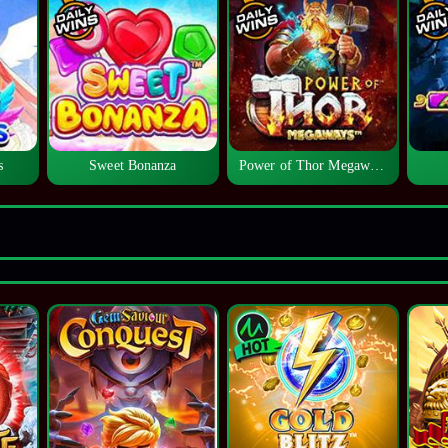
s
Sweet Bonanza
Power of Thor Megaways