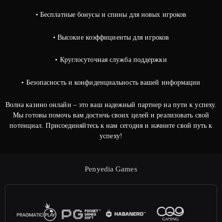
• Бесплатные бонусы и спины для новых игроков
• Высокие коэффициенты для игроков
• Круглосуточная служба поддержки
• Безопасность и конфиденциальность вашей информации
Волна казино онлайн – это ваш надежный партнер на пути к успеху.
Мы готовы помочь вам достичь своих целей и реализовать свой
потенциал. Присоединяйтесь к нам сегодня и начните свой путь к
успеху!
Penyedia Games