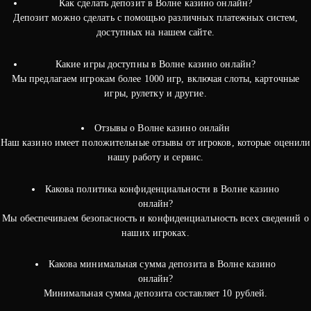
Как сделать депозит в Волне казино онлайн?
Депозит можно сделать с помощью различных платежных систем,
доступных на нашем сайте.
Какие игры доступны в Волне казино онлайн?
Мы предлагаем игрокам более 1000 игр, включая слоты, карточные
игры, рулетку и другие.
Отзывы о Волне казино онлайн
Наш казино имеет положительные отзывы от игроков, которые оценили
нашу работу и сервис.
Какова политика конфиденциальности в Волне казино
онлайн?
Мы обеспечиваем безопасность и конфиденциальность всех сведений о
наших игроках.
Какова минимальная сумма депозита в Волне казино
онлайн?
Минимальная сумма депозита составляет 10 рублей.