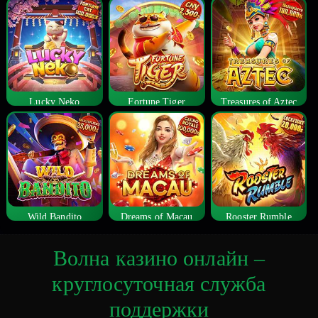
Lucky Neko
Fortune Tiger
Treasures of Aztec
Wild Bandito
Dreams of Macau
Rooster Rumble
Волна казино онлайн –
круглосуточная служба
поддержки