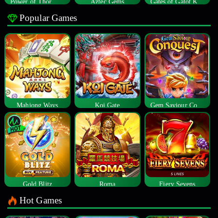
Power of Thor Megaways
Aztec Gems
Gates of Gatot Kaca
Popular Games
Mahjong Ways
Koi Gate
Gem Saviour Conquest
Gold Blitz
Roma
Fiery Sevens
Hot Games