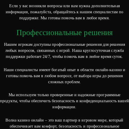
Если у вас возникли вопросы или вам нужна дополнительная
информация, пожалуйста, обращайтесь к нашим специалистам по
поддержке. Мы готовы помочь вам в любое время.
Профессиональные решения
Нашим игрокам доступны профессиональные решения для решения
любых вопросов, связанных с игрой. Наша круглосуточная служба
поддержки работает 24/7, чтобы помочь вам в любое время суток.
Наши специалисты имеют богатый опыт в области онлайн-казино и
готовы помочь вам в любом вопросе, от выбора игры до решения
сложных проблем.
Мы используем только проверенные и надежные программные
продукты, чтобы обеспечить безопасность и конфиденциальность вашей
информации.
Волна казино онлайн – это ваш партнер в игровом мире, который
обеспечивает вам комфорт, безопасность и профессиональное