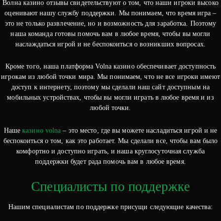
Волна казино отзывы свидетельствуют о том, что наши игроки высоко
оценивают нашу службу поддержки. Мы понимаем, что время игра –
это не только развлечение, но и возможность для заработка. Поэтому
наша команда готовы помочь вам в любое время, чтобы вы могли
наслаждаться игрой и не беспокоиться о возникших вопросах.
Кроме того, наша платформа Volna казино обеспечивает доступность
игрокам из любой точки мира. Мы понимаем, что не все игроки имеют
доступ к интернету, поэтому мы сделали наш сайт доступным на
мобильных устройствах, чтобы вы могли играть в любое время и из
любой точки.
Наше
казино volna
– это место, где вы можете насладиться игрой и не
беспокоиться о том, как это работает. Мы сделали все, чтобы вам было
комфортно и доступно играть, и наша круглосуточная служба
поддержки будет рада помочь вам в любое время.
Специалисты по поддержке
Нашим специалистам по поддержке присущи следующие качества: