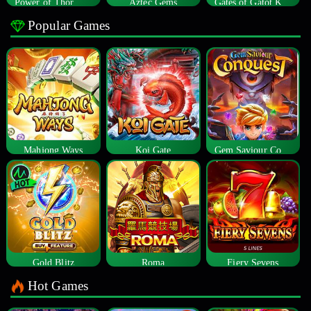
Power of Thor Megaways
Aztec Gems
Gates of Gatot Kaca
Popular Games
Mahjong Ways
Koi Gate
Gem Saviour Conquest
Gold Blitz
Roma
Fiery Sevens
Hot Games