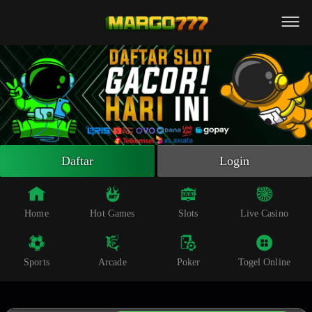
Beranda
Slot Online
Live Casino
Sportsbook
Arcade
Togel Online
Daftar
Login
Poker
Whatsapp
Home
Hot Games
Slots
Live Casino
Telegram
Sports
Arcade
Poker
Togel Online
Livechat