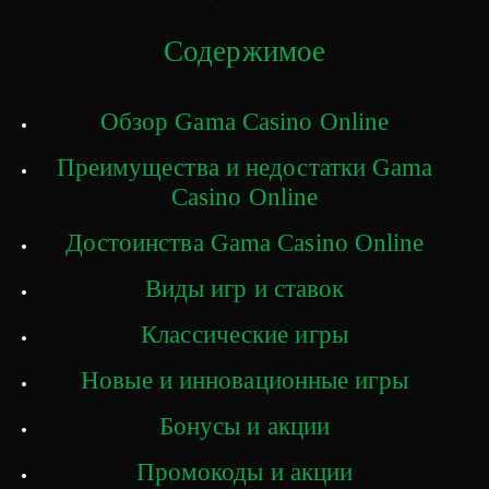
Содержимое
Обзор Gama Casino Online
Преимущества и недостатки Gama
Casino Online
Достоинства Gama Casino Online
Виды игр и ставок
Классические игры
Новые и инновационные игры
Бонусы и акции
Промокоды и акции