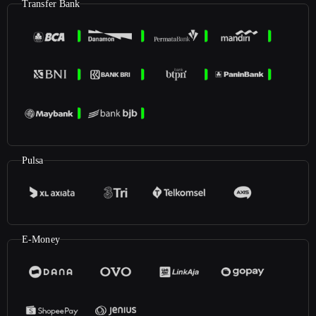
Transfer Bank
Pulsa
E-Money