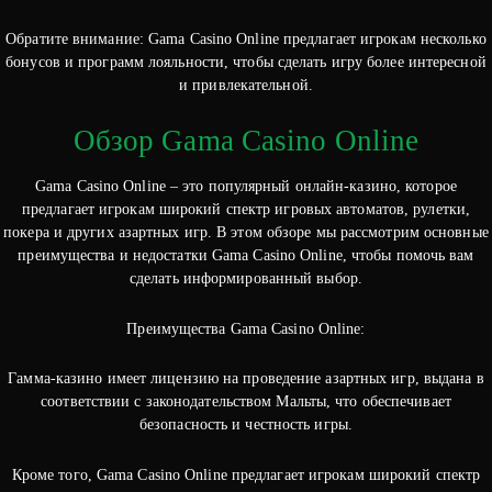
Обратите внимание: Gama Casino Online предлагает игрокам несколько
бонусов и программ лояльности, чтобы сделать игру более интересной
и привлекательной.
Обзор Gama Casino Online
Gama Casino Online – это популярный онлайн-казино, которое
предлагает игрокам широкий спектр игровых автоматов, рулетки,
покера и других азартных игр. В этом обзоре мы рассмотрим основные
преимущества и недостатки Gama Casino Online, чтобы помочь вам
сделать информированный выбор.
Преимущества Gama Casino Online:
Гамма-казино имеет лицензию на проведение азартных игр, выдана в
соответствии с законодательством Мальты, что обеспечивает
безопасность и честность игры.
Кроме того, Gama Casino Online предлагает игрокам широкий спектр