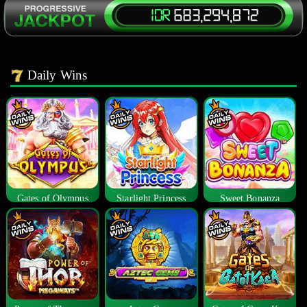
Daily Wins
Gates of Olympus
Starlight Princess
Sweet Bonanza