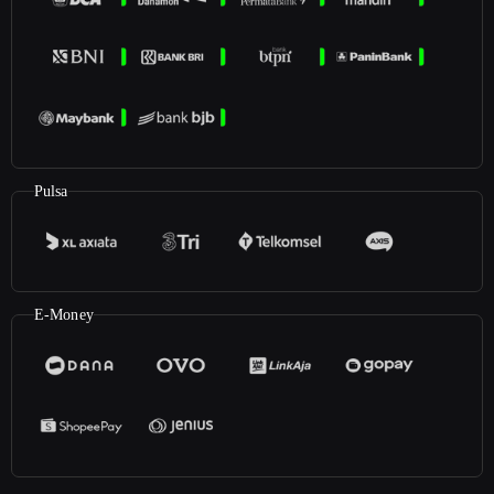
Pulsa
E-Money