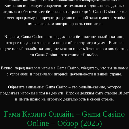
Компания использует современные технологии для защиты данных
игроков и обеспечивает безопасность транзакций. Gama Casino также
имеет программу по предотвращению игорной зависимости, чтобы
помочь игрокам контролировать свои игры.
В целом, Gama Casino – это надежное и безопасное онлайн-казино,
которое предлагает игрокам широкий спектр игр и услуг. Если вы
ищете новый онлайн-казино, где можно играть безопасно и комфортно,
то Gama Casino – это отличный выбор.
Важно: перед началом игры на Gama Casino, убедитесь, что вы знакомы
с условиями и правилами игорной деятельности в вашей стране.
Обратите внимание: Gama Casino – это онлайн-казино, которое
предлагает игрокам игры на деньги. Игроки должны быть старше 18 лет
и иметь право на игорную деятельность в своей стране.
Гама Казино Онлайн – Gama Casino
Online – Обзор (2025)