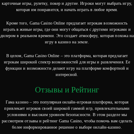
карточные игры, рулетку, покер и другие. Игроки могут выбрать игру,
которая им понравится, и начать играть в любое время.
Кроме того, Gama Casino Online предлагает игрокам возможность
играть в живые игры, где они могут общаться с другими игроками и
дилером в реальном времени. Это создает атмосферу, которая похожа на
игру в казино на земле.
В целом, Gama Casino Online – это платформа, которая предлагает
игрокам широкий спектр возможностей для игры и развлечения. Ее
функции и возможности делают игру на платформе комфортной и
интересной.
Отзывы и Рейтинг
Гама казино – это популярная онлайн-игровая платформа, которая
привлекает игроков своей широкой гаммой игр, привлекательными
условиями и высоким уровнем безопасности. В этом разделе мы
рассмотрим отзывы и рейтинг Gama Casino, чтобы помочь вам сделать
более информированное решение о выборе онлайн-казино.