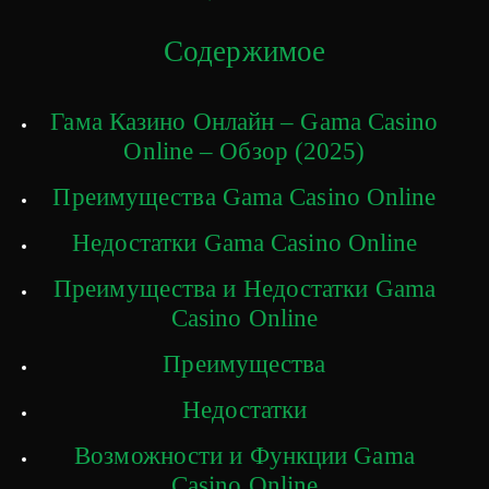
Содержимое
Гама Казино Онлайн – Gama Casino
Online – Обзор (2025)
Преимущества Gama Casino Online
Недостатки Gama Casino Online
Преимущества и Недостатки Gama
Casino Online
Преимущества
Недостатки
Возможности и Функции Gama
Casino Online