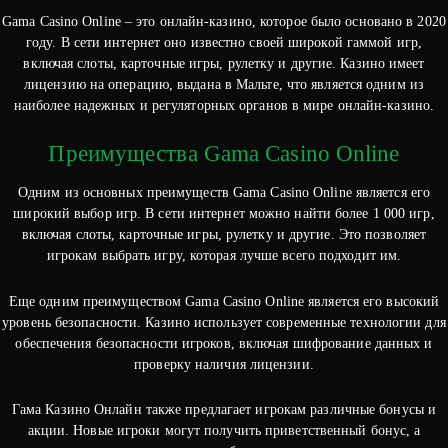
Gama Casino Online – это онлайн-казино, которое было основано в 2020
году. В сети интернет оно известно своей широкой гаммой игр,
включая слоты, карточные игры, рулетку и другие. Казино имеет
лицензию на операцию, выдана в Мальте, что является одним из
наиболее надежных и регуляторных органов в мире онлайн-казино.
Преимущества Gama Casino Online
Одним из основных преимуществ Gama Casino Online является его
широкий выбор игр. В сети интернет можно найти более 1 000 игр,
включая слоты, карточные игры, рулетку и другие. Это позволяет
игрокам выбрать игру, которая лучше всего подходит им.
Еще одним преимуществом Gama Casino Online является его высокий
уровень безопасности. Казино использует современные технологии для
обеспечения безопасности игроков, включая шифрование данных и
проверку наличия лицензии.
Гама Казино Онлайн также предлагает игрокам различные бонусы и
акции. Новые игроки могут получить приветственный бонус, а