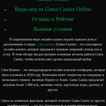
Виды игр на Gama Casino Online
Отзывы и Рейтинг
Важные условия
В современном мире онлайн-казино играют важную роль в
развлечениях и играх.
гама казино
(Gama Casino) – это популярное
онлайн-казино, которое предлагает игрокам широкий спектр игр и
услуг. В этом обзоре мы рассмотрим основные аспекты работы Gama
Casino, чтобы помочь вам сделать правильный выбор.
Гама Казино – это международная онлайн-игровая платформа, которая
была основана в 2020 году. Компания имеет лицензию на операцию в
нескольких странах, включая Европу и Азию. Gama Casino предлагает
игрокам более 1 000 игр, включая слоты, карточные игры, рулетку и
другие.
Один из ключевых факторов, который отличает Gama Casino от других
онлайн-казино, – это его безопасность и конфиденциальность.