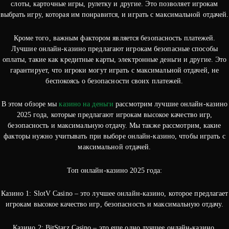
слоты, карточные игры, рулетку и другие. Это позволяет игрокам
выбрать игру, которая им понравится, и играть с максимальной отдачей.
Кроме того, важным фактором является безопасность платежей.
Лучшие онлайн-казино предлагают игрокам безопасные способы
оплаты, такие как кредитные карты, электронные деньги и другие. Это
гарантирует, что игроки могут играть с максимальной отдачей, не
беспокоясь о безопасности своих платежей.
В этом обзоре мы
казино на деньги
рассмотрим лучшие онлайн-казино
2025 года, которые предлагают игрокам высокое качество игр,
безопасность и максимальную отдачу. Мы также рассмотрим, какие
факторы нужно учитывать при выборе онлайн-казино, чтобы играть с
максимальной отдачей.
Топ онлайн-казино 2025 года:
Казино 1: SlotV Casino – это лучшее онлайн-казино, которое предлагает
игрокам высокое качество игр, безопасность и максимальную отдачу.
Казино 2: BitStarz Casino – это еще одно лучшее онлайн-казино,