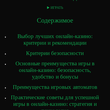
▶️ ИГРАТЬ
Содержимое
Выбор лучших онлайн-казино:
критерии и рекомендации
Критерии безопасности
Основные преимущества игры в
онлайн-казино: безопасность,
удобство и бонусы
Преимущества игровых автоматов
Практические советы для успешной
игры в онлайн-казино: стратегия и