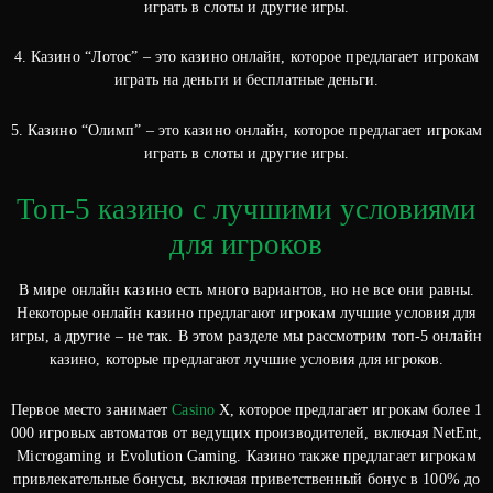
играть в слоты и другие игры.
4. Казино “Лотос” – это казино онлайн, которое предлагает игрокам
играть на деньги и бесплатные деньги.
5. Казино “Олимп” – это казино онлайн, которое предлагает игрокам
играть в слоты и другие игры.
Топ-5 казино с лучшими условиями
для игроков
В мире онлайн казино есть много вариантов, но не все они равны.
Некоторые онлайн казино предлагают игрокам лучшие условия для
игры, а другие – не так. В этом разделе мы рассмотрим топ-5 онлайн
казино, которые предлагают лучшие условия для игроков.
Первое место занимает
Casino
X, которое предлагает игрокам более 1
000 игровых автоматов от ведущих производителей, включая NetEnt,
Microgaming и Evolution Gaming. Казино также предлагает игрокам
привлекательные бонусы, включая приветственный бонус в 100% до