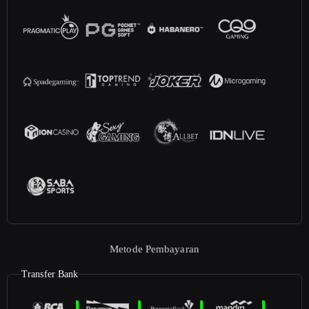
Metode Pembayaran
Transfer Bank