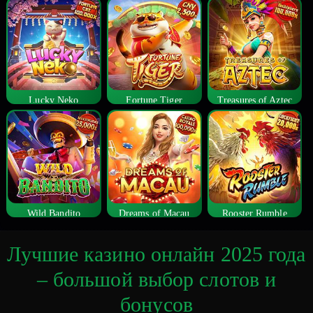
Lucky Neko
Fortune Tiger
Treasures of Aztec
Wild Bandito
Dreams of Macau
Rooster Rumble
Лучшие казино онлайн 2025 года
– большой выбор слотов и
бонусов