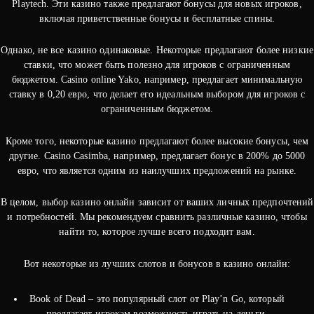
Playtech. Эти казино также предлагают бонусы для новых игроков,
включая приветственные бонусы и бесплатные спины.
Однако, не все казино одинаковые. Некоторые предлагают более низкие
ставки, что может быть полезно для игроков с ограниченным
бюджетом. Casino online Yako, например, предлагает минимальную
ставку в 0,20 евро, что делает его идеальным выбором для игроков с
ограниченным бюджетом.
Кроме того, некоторые казино предлагают более высокие бонусы, чем
другие. Casino Casimba, например, предлагает бонус в 200% до 5000
евро, что является одним из наилучших предложений на рынке.
В целом, выбор казино онлайн зависит от ваших личных предпочтений
и потребностей. Мы рекомендуем сравнить различные казино, чтобы
найти то, которое лучше всего подходит вам.
Вот некоторые из лучших слотов и бонусов в казино онлайн:
Book of Dead – это популярный слот от Play’n Go, который
предлагает игрокам возможность играть на деньги.