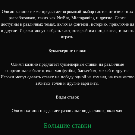
Олимп казино также предлагает огромный выбор слотов от известных
разработчиков, таких как NetEnt, Microgaming и другие. Слоты
доступны в различных темах, включая фэнтези, историю, приключения
и другие. Игроки могут выбрать слот, который им понравится, и начать
играть.
Букмекерные ставки
Олимп казино предлагает букмекерные ставки на различные
спортивные события, включая футбол, баскетбол, хоккей и другие.
Игроки могут сделать ставку на победу одной из команд, на количество
забитых голов и другие варианты.
Виды ставок
Олимп казино предлагает различные виды ставок, включая:
Большие ставки