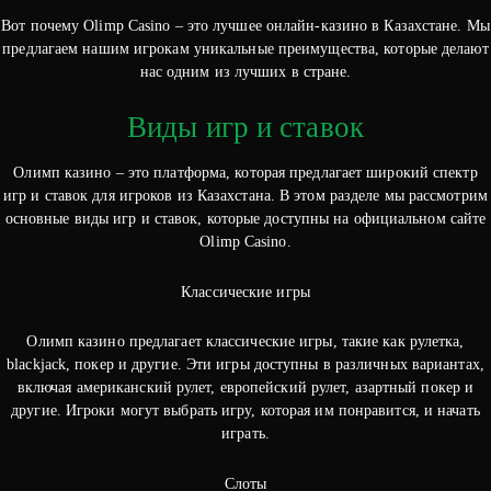
Вот почему Olimp Casino – это лучшее онлайн-казино в Казахстане. Мы
предлагаем нашим игрокам уникальные преимущества, которые делают
нас одним из лучших в стране.
Виды игр и ставок
Олимп казино – это платформа, которая предлагает широкий спектр
игр и ставок для игроков из Казахстана. В этом разделе мы рассмотрим
основные виды игр и ставок, которые доступны на официальном сайте
Olimp Casino.
Классические игры
Олимп казино предлагает классические игры, такие как рулетка,
blackjack, покер и другие. Эти игры доступны в различных вариантах,
включая американский рулет, европейский рулет, азартный покер и
другие. Игроки могут выбрать игру, которая им понравится, и начать
играть.
Слоты