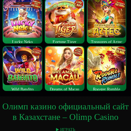
Lucky Neko
Fortune Tiger
Treasures of Aztec
Wild Bandito
Dreams of Macau
Rooster Rumble
Олимп казино официальный сайт
в Казахстане – Olimp Casino
▶️ ИГРАТЬ