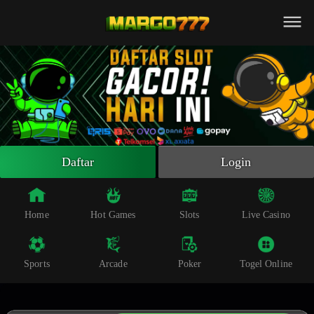
Beranda
Slot Online
Live Casino
Sportsbook
Arcade
Togel Online
Daftar
Login
Poker
Whatsapp
Home
Hot Games
Slots
Live Casino
Telegram
Sports
Arcade
Poker
Togel Online
Livechat