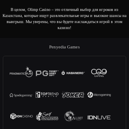
В целом, Olimp Casino – это отличный выбор для игроков из
Казахстана, которые ищут развлекательные игры и высокие шансы на
выигрыш. Мы уверены, что вы будете наслаждаться игрой в этом
казино!
Penyedia Games