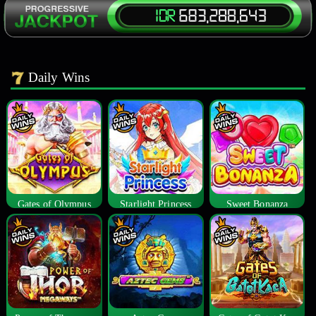
Daily Wins
Gates of Olympus
Starlight Princess
Sweet Bonanza