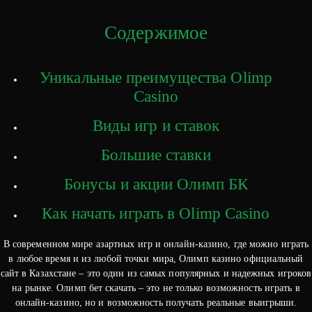
Содержимое
Уникальные преимущества Olimp
Casino
Виды игр и ставок
Большие ставки
Бонусы и акции Олимп БК
Как начать играть в Olimp Casino
В современном мире азартных игр и онлайн-казино, где можно играть
в любое время и из любой точки мира, Олимп казино официальный
сайт в Казахстане – это один из самых популярных и надежных игроков
на рынке. Олимп бет скачать – это не только возможность играть в
онлайн-казино, но и возможность получать реальные выигрыши.