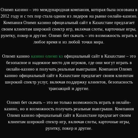
Олимп казино – это международная компания, которая была основана в
2012 году и с тех пор стала одним из лидеров на рынке онлайн-казино.
Компания Олимп казино официальный сайт в Казахстане предлагает
своим клиентам широкий спектр игр, включая слоты, карточные игры,
рулетку, покер и другие. Олимп бет скачать – это возможность играть в
любое время и из любой точки мира.
Олимп казино
казино олимп кз
официальный сайт в Казахстане – это
безопасное и надежное место для игроков, где они могут играть в
онлайн-казино и получать реальные выигрыши. Компания Олимп
казино официальный сайт в Казахстане предлагает своим клиентам
широкий спектр услуг, включая поддержку клиентов, безопасность
транзакций и другие.
Олимп бет скачать – это не только возможность играть в онлайн-
казино, но и возможность получать реальные выигрыши. Компания
Олимп казино официальный сайт в Казахстане предлагает своим
клиентам широкий спектр игр, включая слоты, карточные игры,
рулетку, покер и другие.