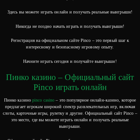
Здесь вы можете играть онлайн и получать реальные выигрыши!
Никогда не поздно начать играть и получать выигрыши!
Регистрация на официальном сайте Pinco – это первый шаг к
интересному и безопасному игровому опыту.
Начните играть сегодня и получайте выигрыши!
Пинко казино – Официальный сайт
Pinco играть онлайн
Пинко казино
pinco casino
– это популярное онлайн-казино, которое
предлагает игрокам широкий спектр развлекательных игр, включая
слоты, карточные игры, рулетку и другие. Официальный сайт Pinco –
это место, где вы можете играть онлайн и получать реальные
выигрыши.