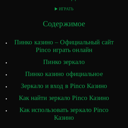
▶️ ИГРАТЬ
Содержимое
Пинко казино – Официальный сайт
Pinco играть онлайн
Пинко зеркало
Пинко казино официальное
Зеркало и вход в Pinco Казино
Как найти зеркало Pinco Казино
Как использовать зеркало Pinco
Казино