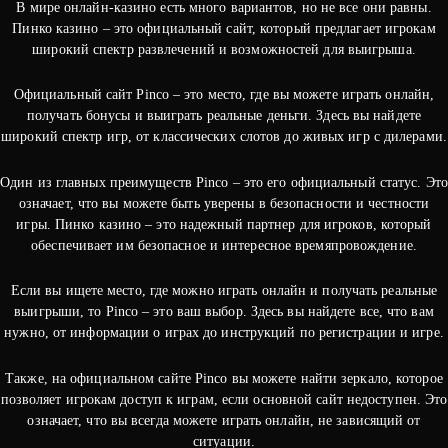
В мире онлайн-казино есть много вариантов, но не все они равны.
Пинко казино – это официальный сайт, который предлагает игрокам
широкий спектр развлечений и возможностей для выигрыша.
Официальный сайт Pinco – это место, где вы можете играть онлайн,
получать бонусы и выиграть реальные деньги. Здесь вы найдете
широкий спектр игр, от классических слотов до живых игр с дилерами.
Один из главных преимуществ Pinco – это его официальный статус. Это
означает, что вы можете быть уверены в безопасности и честности
игры. Пинко казино – это надежный партнер для игроков, который
обеспечивает им безопасное и интересное времяпровождение.
Если вы ищете место, где можно играть онлайн и получать реальные
выигрыши, то Pinco – это ваш выбор. Здесь вы найдете все, что вам
нужно, от информации о играх до инструкций по регистрации и игре.
Также, на официальном сайте Pinco вы можете найти зеркало, которое
позволяет игрокам доступ к играм, если основной сайт недоступен. Это
означает, что вы всегда можете играть онлайн, не зависящий от
ситуации.