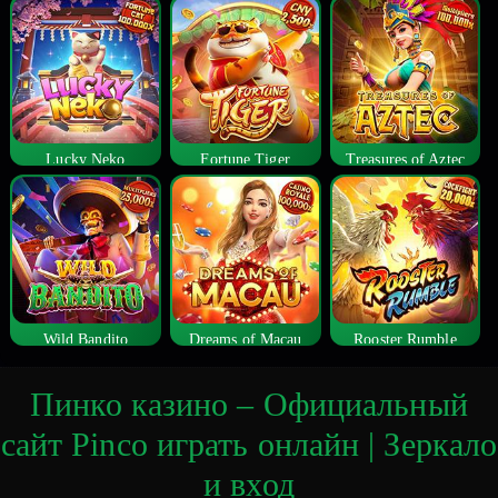
Lucky Neko
Fortune Tiger
Treasures of Aztec
Wild Bandito
Dreams of Macau
Rooster Rumble
Пинко казино – Официальный
сайт Pinco играть онлайн | Зеркало
и вход