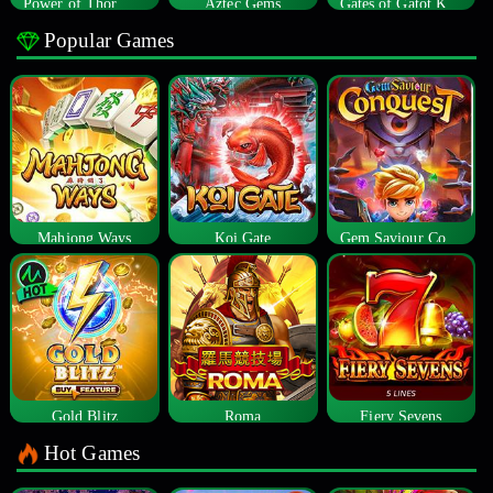
Power of Thor Megaways
Aztec Gems
Gates of Gatot Kaca
Popular Games
Mahjong Ways
Koi Gate
Gem Saviour Conquest
Gold Blitz
Roma
Fiery Sevens
Hot Games