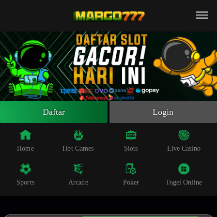
Beranda
Slot Online
Live Casino
Sportsbook
Arcade
Togel Online
Daftar
Login
Poker
Whatsapp
Home
Hot Games
Slots
Live Casino
Telegram
Sports
Arcade
Poker
Togel Online
Livechat