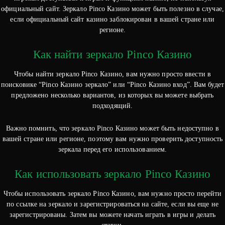
официальный сайт. Зеркало Pinco Казино может быть полезно в случае,
если официальный сайт казино заблокирован в вашей стране или
регионе.
Как найти зеркало Pinco Казино
Чтобы найти зеркало Pinco Казино, вам нужно просто ввести в
поисковике “Pinco Казино зеркало” или “Pinco Казино вход”. Вам будет
предложено несколько вариантов, из которых вы можете выбрать
подходящий.
Важно помнить, что зеркало Pinco Казино может быть недоступно в
вашей стране или регионе, поэтому вам нужно проверить доступность
зеркала перед его использованием.
Как использовать зеркало Pinco Казино
Чтобы использовать зеркало Pinco Казино, вам нужно просто перейти
по ссылке на зеркало и зарегистрироваться на сайте, если вы еще не
зарегистрированы. Затем вы можете начать играть в игры и делать