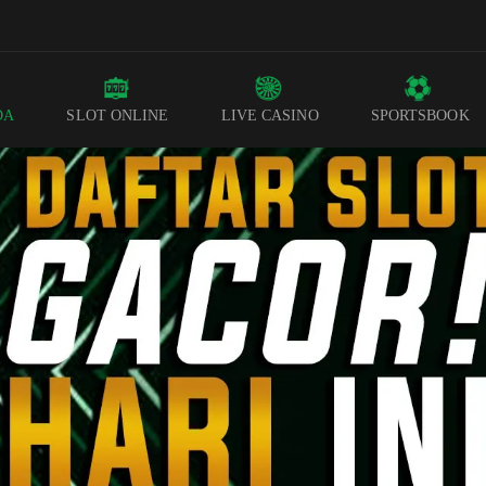
DA
SLOT ONLINE
LIVE CASINO
SPORTSBOOK