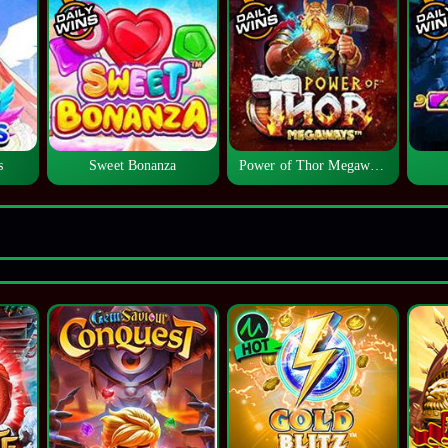
s
Sweet Bonanza
Power of Thor Megaways