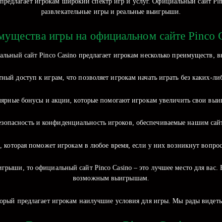
предлагает игрокам широкий спектр игр и услуг. Официальный сайт Pinc
развлекательные игры и реальные выигрыши.
ущества игры на официальном сайте Pinco 
льный сайт Pinco Casino предлагает игрокам несколько преимуществ, в
тный доступ к играм, что позволяет игрокам начать играть без каких-либ
лярные бонусы и акции, которые помогают игрокам увеличить свои вы
езопасность и конфиденциальность игроков, обеспечиваемые нашим сай
а, которая поможет игрокам в любое время, если у них возникнут вопро
грыши, то официальный сайт Pinco Casino – это лучшее место для вас.
возможным выигрышам.
оторый предлагает игрокам наилучшие условия для игры. Мы рады видеть 