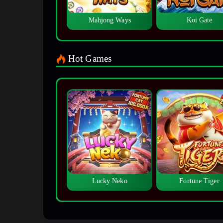
Mahjong Ways
Koi Gate
Hot Games
Lucky Neko
Fortune Tiger