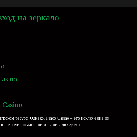
ход на зеркало
no
Casino
 Casino
роком ресурс. Однако, Pinco Casino – это исключение из
в и заканчивая живыми играми с дилерами.