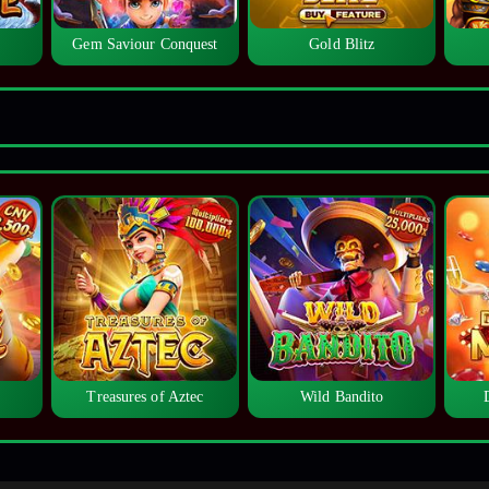
Gem Saviour Conquest
Gold Blitz
Treasures of Aztec
Wild Bandito