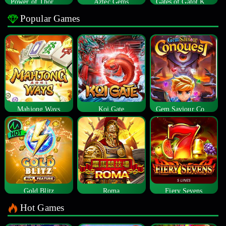
Power of Thor Megaways
Aztec Gems
Gates of Gatot Kaca
Popular Games
Mahjong Ways
Koi Gate
Gem Saviour Conquest
Gold Blitz
Roma
Fiery Sevens
Hot Games