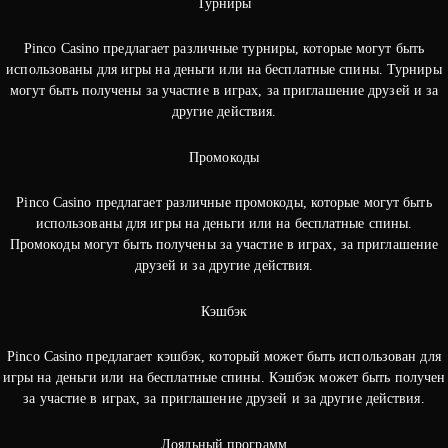
Турниры
Pinco Casino предлагает различные турниры, которые могут быть
использованы для игры на деньги или на бесплатные спины. Турниры
могут быть получены за участие в играх, за приглашение друзей и за
другие действия.
Промокоды
Pinco Casino предлагает различные промокоды, которые могут быть
использованы для игры на деньги или на бесплатные спины.
Промокоды могут быть получены за участие в играх, за приглашение
друзей и за другие действия.
Кэшбэк
Pinco Casino предлагает кэшбэк, который может быть использован для
игры на деньги или на бесплатные спины. Кэшбэк может быть получен
за участие в играх, за приглашение друзей и за другие действия.
Лояльный программ