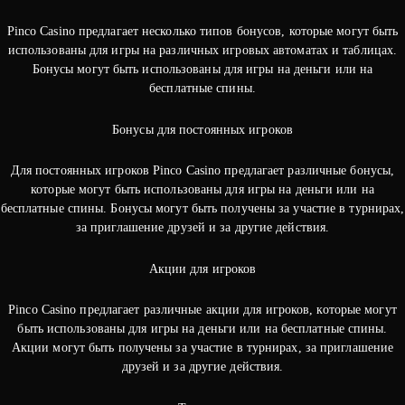
Pinco Casino предлагает несколько типов бонусов, которые могут быть
использованы для игры на различных игровых автоматах и таблицах.
Бонусы могут быть использованы для игры на деньги или на
бесплатные спины.
Бонусы для постоянных игроков
Для постоянных игроков Pinco Casino предлагает различные бонусы,
которые могут быть использованы для игры на деньги или на
бесплатные спины. Бонусы могут быть получены за участие в турнирах,
за приглашение друзей и за другие действия.
Акции для игроков
Pinco Casino предлагает различные акции для игроков, которые могут
быть использованы для игры на деньги или на бесплатные спины.
Акции могут быть получены за участие в турнирах, за приглашение
друзей и за другие действия.