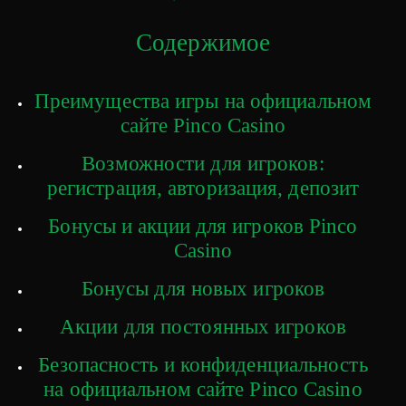
Содержимое
Преимущества игры на официальном
сайте Pinco Casino
Возможности для игроков:
регистрация, авторизация, депозит
Бонусы и акции для игроков Pinco
Casino
Бонусы для новых игроков
Акции для постоянных игроков
Безопасность и конфиденциальность
на официальном сайте Pinco Casino