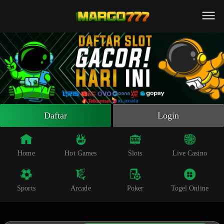
Beranda
Slot Online
Live Casino
Sportsbook
Arcade
Togel Online
Daftar
Login
Poker
Whatsapp
Home
Hot Games
Slots
Live Casino
Telegram
Sports
Arcade
Poker
Togel Online
Livechat