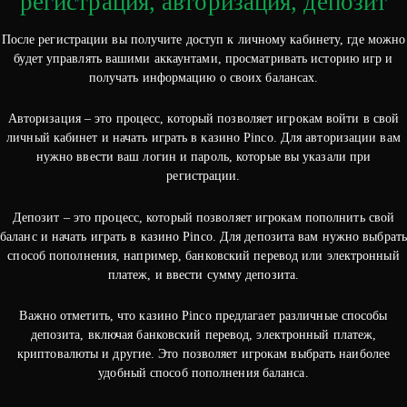
регистрация, авторизация, депозит
После регистрации вы получите доступ к личному кабинету, где можно
будет управлять вашими аккаунтами, просматривать историю игр и
получать информацию о своих балансах.
Авторизация – это процесс, который позволяет игрокам войти в свой
личный кабинет и начать играть в казино Pinco. Для авторизации вам
нужно ввести ваш логин и пароль, которые вы указали при
регистрации.
Депозит – это процесс, который позволяет игрокам пополнить свой
баланс и начать играть в казино Pinco. Для депозита вам нужно выбрать
способ пополнения, например, банковский перевод или электронный
платеж, и ввести сумму депозита.
Важно отметить, что казино Pinco предлагает различные способы
депозита, включая банковский перевод, электронный платеж,
криптовалюты и другие. Это позволяет игрокам выбрать наиболее
удобный способ пополнения баланса.