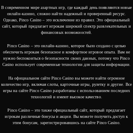
В современном мире азартных игр, где каждый день появляются новые
онлайн-казино, сложно найти надежный и проверенный ресурс.
Однако, Pinco Casino – это исключение из правил. Это официальный
сайт, который предлагает игрокам широкий спектр развлекательных и
финансовых возможностей.
Pinco Casino – это онлайн-казино, которое было создано с целью
обеспечить игрокам безопасное и комфортное игровое опыта. Вам не
нужно беспокоиться о безопасности своих данных, потому что Pinco
Casino использует современные технологии для защиты информации.
На официальном сайте Pinco Casino вы можете найти огромное
количество игр, включая слоты, карточные игры, рулетку и другие. Все
игры на сайте Pinco Casino разработаны с использованием последних
технологий и имеют высокое качество.
Pinco Casino – это также официальный сайт, который предлагает
игрокам различные бонусы и акции. Вы можете получить доступ к
этим бонусам, зарегистрировавшись на сайте Pinco Casino.