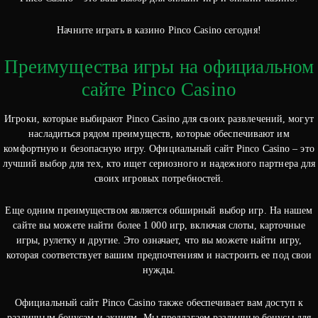
Начните играть в казино Pinco Casino сегодня!
Преимущества игры на официальном
сайте Pinco Casino
Игроки, которые выбирают Pinco Casino для своих развлечений, могут
насладиться рядом преимуществ, которые обеспечивают им
комфортную и безопасную игру. Официальный сайт Pinco Casino – это
лучший выбор для тех, кто ищет сериозного и надежного партнера для
своих игровых потребностей.
Еще одним преимуществом является обширный выбор игр. На нашем
сайте вы можете найти более 1 000 игр, включая слоты, карточные
игры, рулетку и другие. Это означает, что вы можете найти игру,
которая соответствует вашим предпочтениям и настроить ее под свои
нужды.
Официальный сайт Pinco Casino также обеспечивает вам доступ к
различным бонусам и акциям. Мы предлагаем различные бонусы для