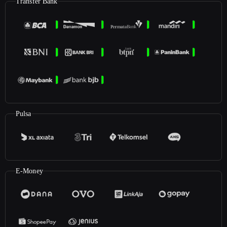
Transfer Bank
Pulsa
E-Money