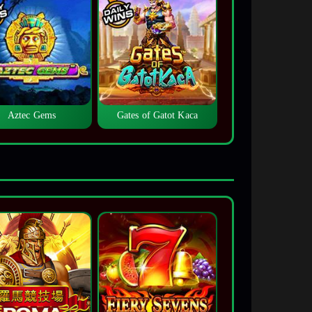
Aztec Gems
Gates of Gatot Kaca