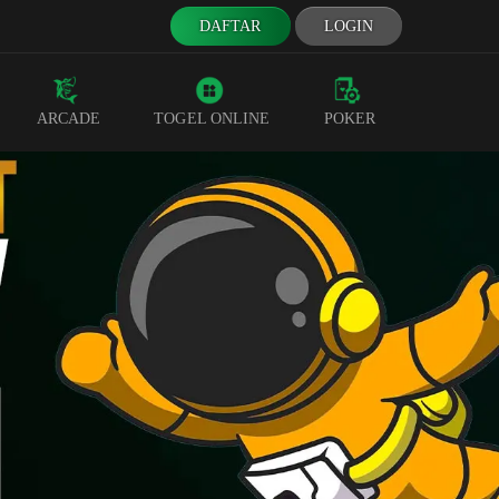
DAFTAR
LOGIN
ARCADE
TOGEL ONLINE
POKER