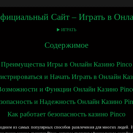
фициальный Сайт – Играть в Онла
▶️ ИГРАТЬ
Содержимое
Преимущества Игры в Онлайн Казино Pinco
гистрироваться и Начать Играть в Онлайн Каз
Возможности и Функции Онлайн Казино Pinc
зопасность и Надежность Онлайн Казино Pi
Как работает безопасность казино Pinco
 одним из самых популярных способов развлечения для многих людей. И