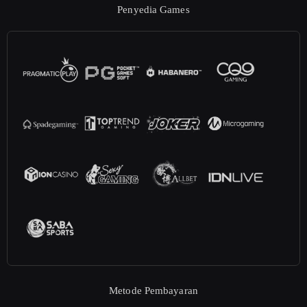
Penyedia Games
Metode Pembayaran