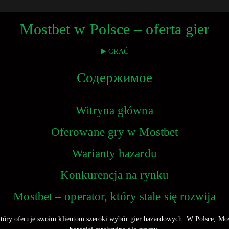
Mostbet w Polsce – oferta gier
▶️ GRAĆ
Содержимое
Witryna główna
Oferowane gry w Mostbet
Warianty hazardu
Konkurencja na rynku
Mostbet – operator, który stale się rozwija
óry oferuje swoim klientom szeroki wybór gier hazardowych. W Polsce, Mostbet