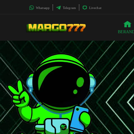
Whatsapp
Telegram
Livechat
BERAN