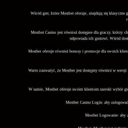
Wśród gier, które Mostbet oferuje, znajdują się klasyczne 
r
Mostbet Casino jest również dostępne dla graczy, którzy 
odpowiada ich gustowi. Wśród dostę
Mostbet oferuje również bonusy i promocje dla swoich klient
Warto zauważyć, że Mostbet jest dostępny również w wersji 
W sumie, Mostbet oferuje swoim klientom szeroki wybór gier
Mostbet Casino Login: aby zalogować
Mostbet Logowanie: aby z