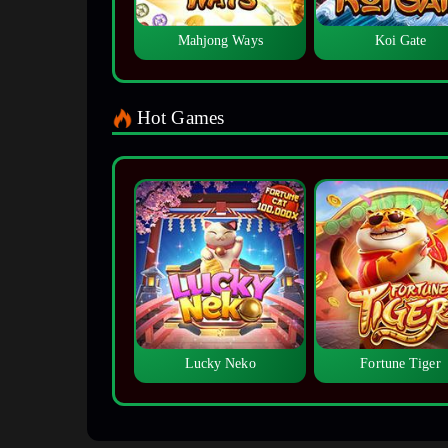
Mahjong Ways
Koi Gate
Hot Games
Lucky Neko
Fortune Tiger