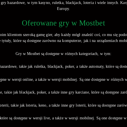
ry hazardowe, w tym kasyno, ruletka, blackjack, loteria i wiele innych. Kas
Europy.
Oferowane gry w Mostbet
swoim klientom szeroką gamę gier, aby każdy mógł znaleźć coś, co mu się podo
 tytuły, które są dostępne zarówno na komputerze, jak i na urządzeniach mob
Gry w Mostbet są dostępne w różnych kategoriach, w tym:
hazardowe, takie jak ruletka, blackjack, poker, a także automaty, które są dos
stępne w wersji online, a także w wersji mobilnej. Są one dostępne w różnych
ne, takie jak blackjack, poker, a także inne gry karciane, które są dostępne za
loterii, takie jak loteria, keno, a także inne gry loterii, które są dostępne zar
 które są dostępne w wersji live, a także w wersji mobilnej. Są one dostępne 