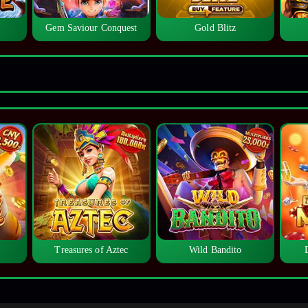
Gem Saviour Conquest
Gold Blitz
Treasures of Aztec
Wild Bandito