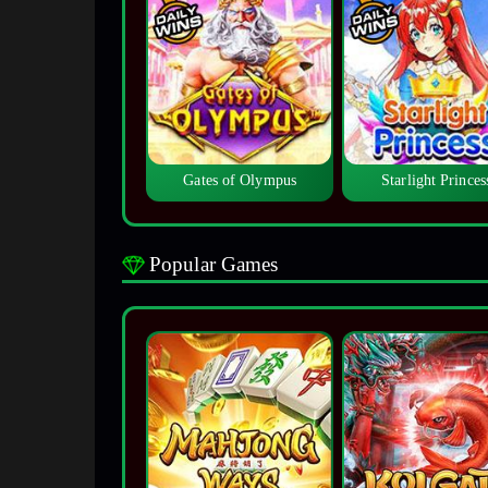
Gates of Olympus
Starlight Princes
Popular Games