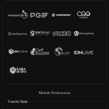
Metode Pembayaran
Transfer Bank