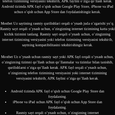
telefon tizimining versiyasini tekshirib, APK faylini o’ziga qo’llash kerak.
Android tizimda APK fayl o’qish uchun Google Play Store, iPhone va iPad
uchun o’qish uchun App Store dan foydalanishingiz kerak.
Mostbet Uz saytining rasmiy qurilishlari orqali o’ynash juda o’zgarishi yo’q.
Rasmiy sayt orqali o’ynash uchun, o’zingizning internet tizimining katta yoki
kichik tizimini tanlang. Rasmiy sayt orqali o’ynash uchun, o’zingizning
internet tizimining versiyasini yoki telefon tizimining versiyasini tekshirib,
saytning kompatibilitasini tekshirishingiz kerak.
Mostbet Uz o’ynash uchun rasmiy sayt yoki APK fayl orqali o’ynash uchun,
o’zingizning tizimni qo’llash uchun qo’llanmalar va tizimlar bilan tanishib,
qurilishlarni o’ziga qo’llash kerak. APK fayl orqali o’ynash uchun,
o’zingizning telefon tizimining versiyasini yoki internet tizimining
versiyasini tekshirib, APK faylini o’ziga qo’llash kerak.
Android tizimda APK fayl o’qish uchun Google Play Store dan
foydalaning.
iPhone va iPad uchun APK fayl o’qish uchun App Store dan
foydalaning.
Rasmiy sayt orqali o’ynash uchun, o’zingizning internet