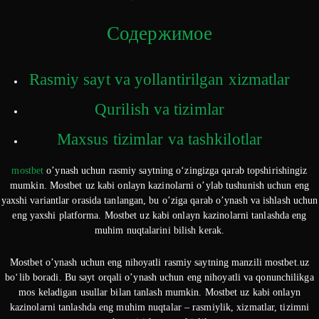
Содержимое
Rasmiy sayt va yollantirilgan xizmatlar
Qurilish va tizimlar
Maxsus tizimlar va tashkilotlar
mostbet
o’ynash uchun rasmiy saytning o‘zingizga qarab topshirishingiz
mumkin. Mostbet uz kabi onlayn kazinolarni o’ylab tushunish uchun eng
yaxshi variantlar orasida tanlangan, bu o’ziga qarab o’ynash va ishlash uchun
eng yaxshi platforma. Mostbet uz kabi onlayn kazinolarni tanlashda eng
muhim nuqtalarini bilish kerak.
Mostbet o’ynash uchun eng nihoyatli rasmiy saytning manzili mostbet.uz
bo‘lib boradi. Bu sayt orqali o’ynash uchun eng nihoyatli va qonunchilikga
mos keladigan usullar bilan tanlash mumkin. Mostbet uz kabi onlayn
kazinolarni tanlashda eng muhim nuqtalar – rasmiylik, xizmatlar, tizimni