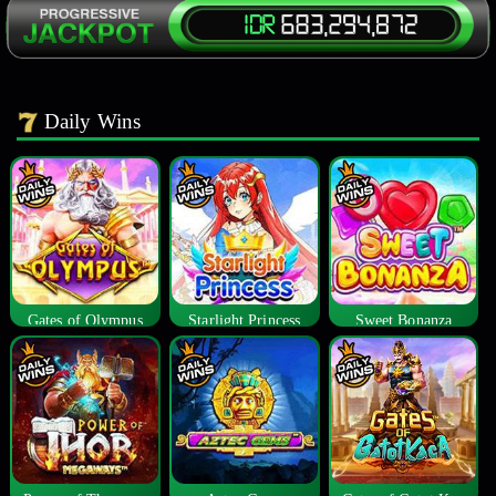
Daily Wins
Gates of Olympus
Starlight Princess
Sweet Bonanza