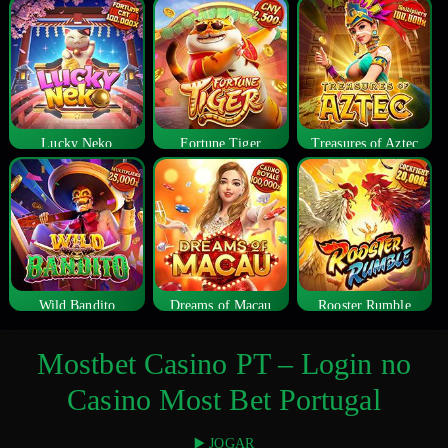
Lucky Neko
Fortune Tiger
Treasures of Aztec
Wild Bandito
Dreams of Macau
Rooster Rumble
Mostbet Casino PT – Login no
Casino Most Bet Portugal
▶️ JOGAR