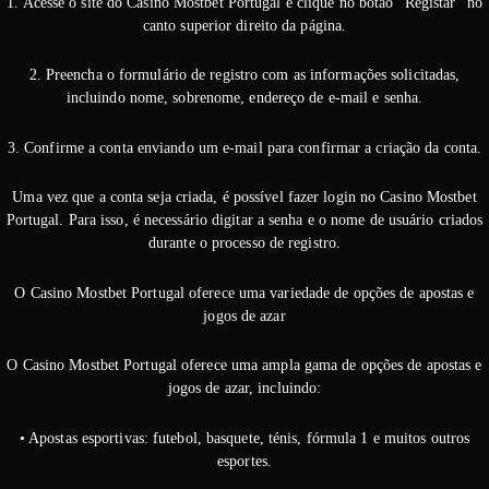
1. Acesse o site do Casino Mostbet Portugal e clique no botão “Registar” no
canto superior direito da página.
2. Preencha o formulário de registro com as informações solicitadas,
incluindo nome, sobrenome, endereço de e-mail e senha.
3. Confirme a conta enviando um e-mail para confirmar a criação da conta.
Uma vez que a conta seja criada, é possível fazer login no Casino Mostbet
Portugal. Para isso, é necessário digitar a senha e o nome de usuário criados
durante o processo de registro.
O Casino Mostbet Portugal oferece uma variedade de opções de apostas e
jogos de azar
O Casino Mostbet Portugal oferece uma ampla gama de opções de apostas e
jogos de azar, incluindo:
• Apostas esportivas: futebol, basquete, ténis, fórmula 1 e muitos outros
esportes.