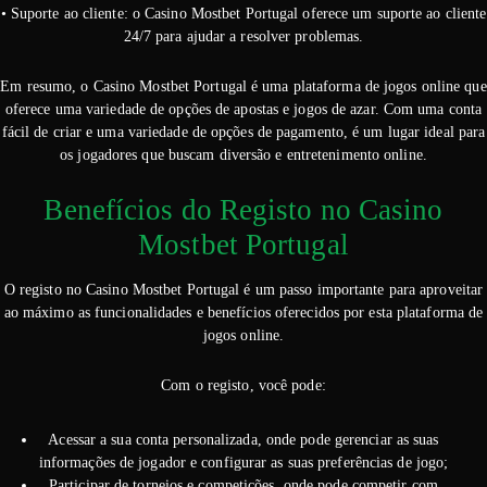
• Suporte ao cliente: o Casino Mostbet Portugal oferece um suporte ao cliente
24/7 para ajudar a resolver problemas.
Em resumo, o Casino Mostbet Portugal é uma plataforma de jogos online que
oferece uma variedade de opções de apostas e jogos de azar. Com uma conta
fácil de criar e uma variedade de opções de pagamento, é um lugar ideal para
os jogadores que buscam diversão e entretenimento online.
Benefícios do Registo no Casino
Mostbet Portugal
O registo no Casino Mostbet Portugal é um passo importante para aproveitar
ao máximo as funcionalidades e benefícios oferecidos por esta plataforma de
jogos online.
Com o registo, você pode:
Acessar a sua conta personalizada, onde pode gerenciar as suas
informações de jogador e configurar as suas preferências de jogo;
Participar de torneios e competições, onde pode competir com