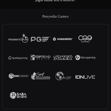
jogos online tem a oferecer!
Penyedia Games