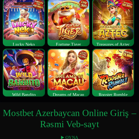
Lucky Neko
Fortune Tiger
Treasures of Aztec
Wild Bandito
Dreams of Macau
Rooster Rumble
Mostbet Azerbaycan Online Giriş –
Rəsmi Veb-sayt
▶️ OYNA