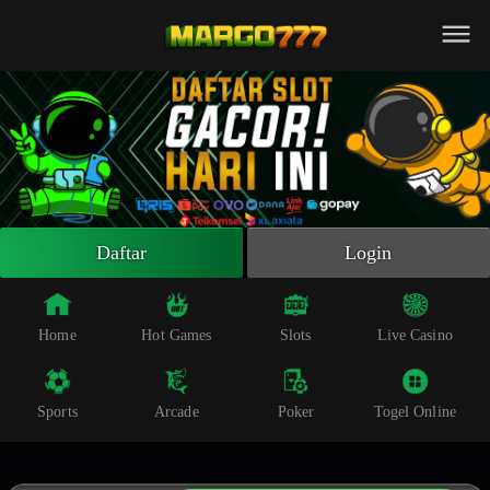
Beranda
Slot Online
Live Casino
Sportsbook
Arcade
Togel Online
Daftar
Login
Poker
Whatsapp
Home
Hot Games
Slots
Live Casino
Telegram
Sports
Arcade
Poker
Togel Online
Livechat