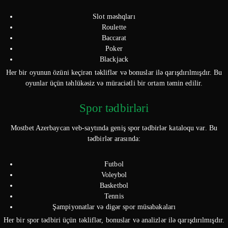
Slot məshqları
Roulette
Baccarat
Poker
Blackjack
Her bir oyunun özüni keçirən təkliflər və bonuslar ilə qarışdırılmışdır. Bu
oyunlar üçün təhlükəsiz və müraciətli bir ortam təmin edilir.
Spor tədbirləri
Mostbet Azerbaycan veb-saytında geniş spor tədbirlər kataloqu var. Bu
tədbirlər arasında:
Futbol
Voleybol
Basketbol
Tennis
Şampiyonatlar və digər spor müsabakaları
Her bir spor tədbiri üçün təkliflər, bonuslar və analizlər ilə qarışdırılmışdır.