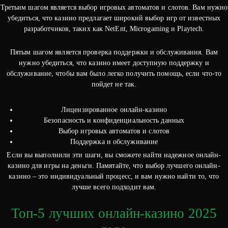
Третьим шагом является выбор игровых автоматов и слотов. Вам нужно
убедиться, что казино предлагает широкий выбор игр от известных
разработчиков, таких как NetEnt, Microgaming и Playtech.
Пятым шагом является проверка поддержки и обслуживания. Вам
нужно убедиться, что казино имеет доступную поддержку и
обслуживание, чтобы вам было легко получить помощь, если что-то
пойдет не так.
Лицензированное онлайн-казино
Безопасность и конфиденциальность данных
Выбор игровых автоматов и слотов
Поддержка и обслуживание
Если вы выполнили эти шаги, вы сможете найти надежное онлайн-
казино для игры на деньги. Памятайте, что выбор лучшего онлайн-
казино – это индивидуальный процесс, и вам нужно найти то, что
лучше всего подходит вам.
Топ-5 лучших онлайн-казино 2025