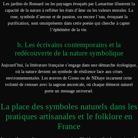
Les jardins de Ronsard ou les paysages évoqués par Lamartine illustrent la
capacité de la nature à refléter les états d’âme ou les valeurs morales. La
rose, symbole d’amour et de passion, ou encore l’eau, évoquant la
purification, sont omniprésents dans cette poésie qui cherche à capter
l’éphémère de la vie.
b. Les écrivains contemporains et la
redécouverte de la nature symbolique
Aujourd’hui, la littérature française s’engage dans une démarche écologique,
où la nature devient un symbole de résilience face aux crises
environnementales. Les œuvres de Giono ou de NDiaye incarnent cette
volonté de renouer avec la sagesse ancestrale, où chaque élément naturel
porte un message universel.
La place des symboles naturels dans les
pratiques artisanales et le folklore en
France