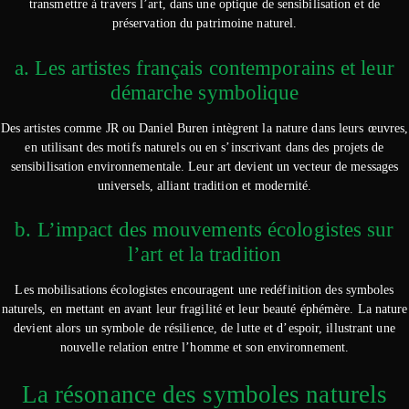
transmettre à travers l’art, dans une optique de sensibilisation et de
préservation du patrimoine naturel.
a. Les artistes français contemporains et leur
démarche symbolique
Des artistes comme JR ou Daniel Buren intègrent la nature dans leurs œuvres,
en utilisant des motifs naturels ou en s’inscrivant dans des projets de
sensibilisation environnementale. Leur art devient un vecteur de messages
universels, alliant tradition et modernité.
b. L’impact des mouvements écologistes sur
l’art et la tradition
Les mobilisations écologistes encouragent une redéfinition des symboles
naturels, en mettant en avant leur fragilité et leur beauté éphémère. La nature
devient alors un symbole de résilience, de lutte et d’espoir, illustrant une
nouvelle relation entre l’homme et son environnement.
La résonance des symboles naturels