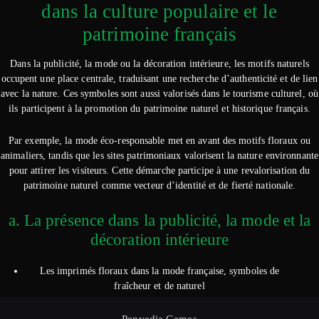
dans la culture populaire et le
patrimoine français
Dans la publicité, la mode ou la décoration intérieure, les motifs naturels
occupent une place centrale, traduisant une recherche d’authenticité et de lien
avec la nature. Ces symboles sont aussi valorisés dans le tourisme culturel, où
ils participent à la promotion du patrimoine naturel et historique français.
Par exemple, la mode éco-responsable met en avant des motifs floraux ou
animaliers, tandis que les sites patrimoniaux valorisent la nature environnante
pour attirer les visiteurs. Cette démarche participe à une revalorisation du
patrimoine naturel comme vecteur d’identité et de fierté nationale.
a. La présence dans la publicité, la mode et la
décoration intérieure
Les imprimés floraux dans la mode française, symboles de
fraîcheur et de naturel
Penyedia Games