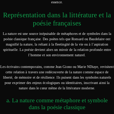
essence.
Représentation dans la littérature et la
poésie françaises
La nature est une source inépuisable de métaphores et de symboles dans la
poésie classique française. Des poètes tels que Ronsard ou Baudelaire ont
magnifié la nature, la reliant à la fleetingité de la vie ou à l’aspiration
spirituelle. La poésie devient alors un miroir de la relation profonde entre
l’homme et son environnement naturel.
Les écrivains contemporains, comme Jean Giono ou Marie NDiaye, revisitent
cette relation à travers une redécouverte de la nature comme espace de
liberté, de mémoire et de résilience. Ils puisent dans les symboles naturels
pour exprimer des enjeux écologiques ou identitaires, inscrivant ainsi la
nature dans le cœur même de la littérature moderne.
a. La nature comme métaphore et symbole
dans la poésie classique