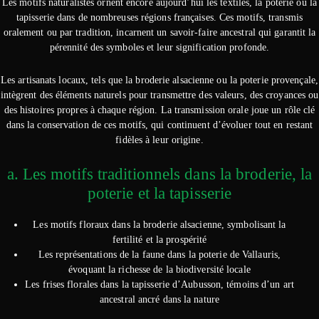
Les motifs naturalistes ornent encore aujourd’hui les textiles, la poterie ou la
tapisserie dans de nombreuses régions françaises. Ces motifs, transmis
oralement ou par tradition, incarnent un savoir-faire ancestral qui garantit la
pérennité des symboles et leur signification profonde.
Les artisanats locaux, tels que la broderie alsacienne ou la poterie provençale,
intègrent des éléments naturels pour transmettre des valeurs, des croyances ou
des histoires propres à chaque région. La transmission orale joue un rôle clé
dans la conservation de ces motifs, qui continuent d’évoluer tout en restant
fidèles à leur origine.
a. Les motifs traditionnels dans la broderie, la
poterie et la tapisserie
Les motifs floraux dans la broderie alsacienne, symbolisant la
fertilité et la prospérité
Les représentations de la faune dans la poterie de Vallauris,
évoquant la richesse de la biodiversité locale
Les frises florales dans la tapisserie d’Aubusson, témoins d’un art
ancestral ancré dans la nature