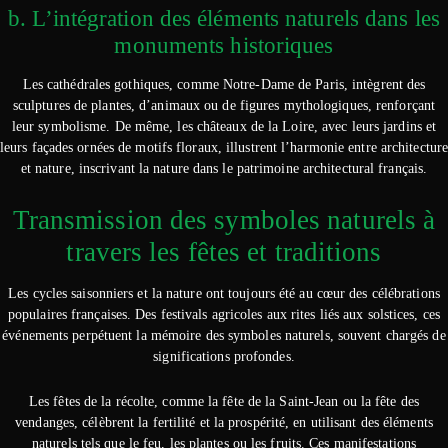
b. L’intégration des éléments naturels dans les
monuments historiques
Les cathédrales gothiques, comme Notre-Dame de Paris, intègrent des
sculptures de plantes, d’animaux ou de figures mythologiques, renforçant
leur symbolisme. De même, les châteaux de la Loire, avec leurs jardins et
leurs façades ornées de motifs floraux, illustrent l’harmonie entre architectur
et nature, inscrivant la nature dans le patrimoine architectural français.
Transmission des symboles naturels à
travers les fêtes et traditions
Les cycles saisonniers et la nature ont toujours été au cœur des célébrations
populaires françaises. Des festivals agricoles aux rites liés aux solstices, ces
événements perpétuent la mémoire des symboles naturels, souvent chargés de
significations profondes.
Les fêtes de la récolte, comme la fête de la Saint-Jean ou la fête des
vendanges, célèbrent la fertilité et la prospérité, en utilisant des éléments
naturels tels que le feu, les plantes ou les fruits. Ces manifestations