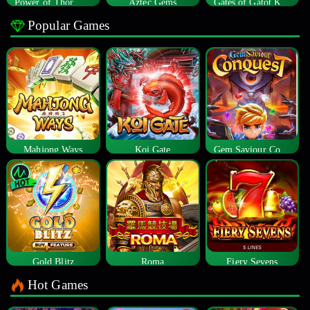
Power of Thor Megaways
Aztec Gems
Gates of Gatot Kaca
Popular Games
Mahjong Ways
Koi Gate
Gem Saviour Conquest
Gold Blitz
Roma
Fiery Sevens
Hot Games