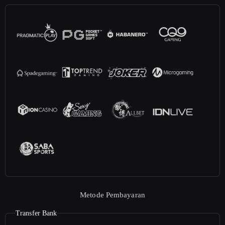
Metode Pembayaran
Transfer Bank