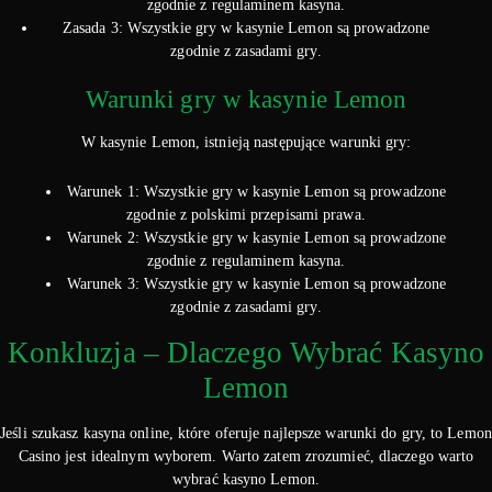
zgodnie z regulaminem kasyna.
Zasada 3: Wszystkie gry w kasynie Lemon są prowadzone
zgodnie z zasadami gry.
Warunki gry w kasynie Lemon
W kasynie Lemon, istnieją następujące warunki gry:
Warunek 1: Wszystkie gry w kasynie Lemon są prowadzone
zgodnie z polskimi przepisami prawa.
Warunek 2: Wszystkie gry w kasynie Lemon są prowadzone
zgodnie z regulaminem kasyna.
Warunek 3: Wszystkie gry w kasynie Lemon są prowadzone
zgodnie z zasadami gry.
Konkluzja – Dlaczego Wybrać Kasyno
Lemon
Jeśli szukasz kasyna online, które oferuje najlepsze warunki do gry, to Lemon
Casino jest idealnym wyborem. Warto zatem zrozumieć, dlaczego warto
wybrać kasyno Lemon.