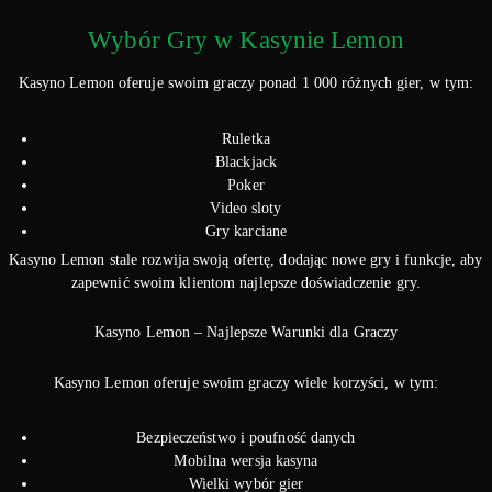
Wybór Gry w Kasynie Lemon
Kasyno Lemon oferuje swoim graczy ponad 1 000 różnych gier, w tym:
Ruletka
Blackjack
Poker
Video sloty
Gry karciane
Kasyno Lemon stale rozwija swoją ofertę, dodając nowe gry i funkcje, aby
zapewnić swoim klientom najlepsze doświadczenie gry.
Kasyno Lemon – Najlepsze Warunki dla Graczy
Kasyno Lemon oferuje swoim graczy wiele korzyści, w tym:
Bezpieczeństwo i poufność danych
Mobilna wersja kasyna
Wielki wybór gier