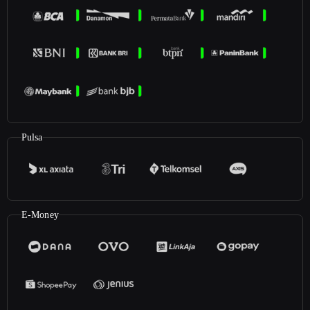
Pulsa
E-Money