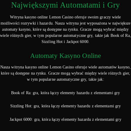
Największymi Automatami i Gry
Witryna kasyno online Lemon Casino oferuje swoim graczy wiele
możliwości rozrywki i hazardu. Nasza witryna jest wyposażona w największe
automaty kasyno, które są dostępne na rynku. Gracze mogą wybrać między
wiele różnych gier, w tym popularne automatyczne gry, takie jak Book of Ra,
Sizzling Hot i Jackpot 6000.
Automaty Kasyno Online
Nasza witryna kasyno online Lemon Casino oferuje wiele automatów kasyno,
które są dostępne na rynku. Gracze mogą wybrać między wiele różnych gier,
w tym popularne automatyczne gry, takie jak:
Book of Ra: gra, która łączy elementy hazardu z elementami gry
Sizzling Hot: gra, która łączy elementy hazardu z elementami gry
Jackpot 6000: gra, która łączy elementy hazardu z elementami gry