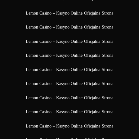
Lemon Casino – Kasyno Online Oficjalna Strona
Lemon Casino – Kasyno Online Oficjalna Strona
Lemon Casino – Kasyno Online Oficjalna Strona
Lemon Casino – Kasyno Online Oficjalna Strona
Lemon Casino – Kasyno Online Oficjalna Strona
Lemon Casino – Kasyno Online Oficjalna Strona
Lemon Casino – Kasyno Online Oficjalna Strona
Lemon Casino – Kasyno Online Oficjalna Strona
Lemon Casino – Kasyno Online Oficjalna Strona