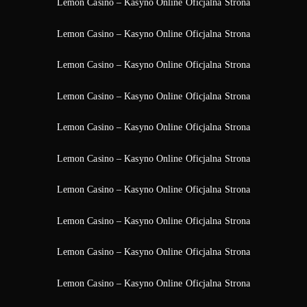
Lemon Casino – Kasyno Online Oficjalna Strona
Lemon Casino – Kasyno Online Oficjalna Strona
Lemon Casino – Kasyno Online Oficjalna Strona
Lemon Casino – Kasyno Online Oficjalna Strona
Lemon Casino – Kasyno Online Oficjalna Strona
Lemon Casino – Kasyno Online Oficjalna Strona
Lemon Casino – Kasyno Online Oficjalna Strona
Lemon Casino – Kasyno Online Oficjalna Strona
Lemon Casino – Kasyno Online Oficjalna Strona
Lemon Casino – Kasyno Online Oficjalna Strona