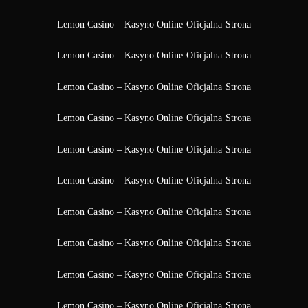
Lemon Casino – Kasyno Online Oficjalna Strona
Lemon Casino – Kasyno Online Oficjalna Strona
Lemon Casino – Kasyno Online Oficjalna Strona
Lemon Casino – Kasyno Online Oficjalna Strona
Lemon Casino – Kasyno Online Oficjalna Strona
Lemon Casino – Kasyno Online Oficjalna Strona
Lemon Casino – Kasyno Online Oficjalna Strona
Lemon Casino – Kasyno Online Oficjalna Strona
Lemon Casino – Kasyno Online Oficjalna Strona
Lemon Casino – Kasyno Online Oficjalna Strona