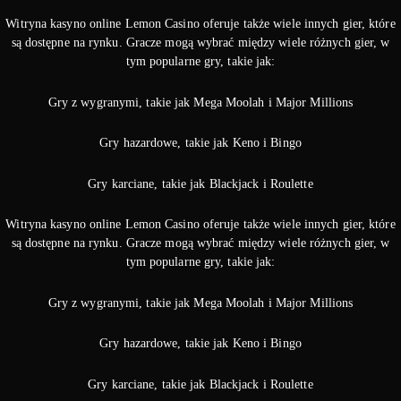
Witryna kasyno online Lemon Casino oferuje także wiele innych gier, które
są dostępne na rynku. Gracze mogą wybrać między wiele różnych gier, w
tym popularne gry, takie jak:
Gry z wygranymi, takie jak Mega Moolah i Major Millions
Gry hazardowe, takie jak Keno i Bingo
Gry karciane, takie jak Blackjack i Roulette
Witryna kasyno online Lemon Casino oferuje także wiele innych gier, które
są dostępne na rynku. Gracze mogą wybrać między wiele różnych gier, w
tym popularne gry, takie jak:
Gry z wygranymi, takie jak Mega Moolah i Major Millions
Gry hazardowe, takie jak Keno i Bingo
Gry karciane, takie jak Blackjack i Roulette