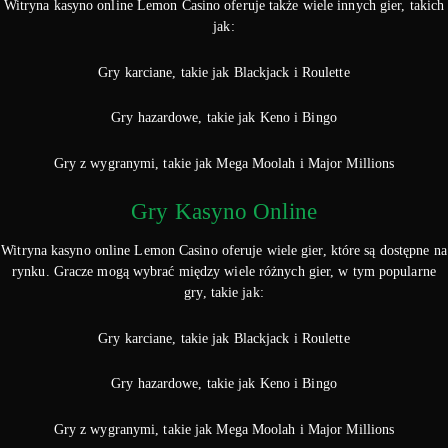
Witryna kasyno online Lemon Casino oferuje także wiele innych gier, takich
jak:
Gry karciane, takie jak Blackjack i Roulette
Gry hazardowe, takie jak Keno i Bingo
Gry z wygranymi, takie jak Mega Moolah i Major Millions
Gry Kasyno Online
Witryna kasyno online Lemon Casino oferuje wiele gier, które są dostępne na
rynku. Gracze mogą wybrać między wiele różnych gier, w tym popularne
gry, takie jak:
Gry karciane, takie jak Blackjack i Roulette
Gry hazardowe, takie jak Keno i Bingo
Gry z wygranymi, takie jak Mega Moolah i Major Millions