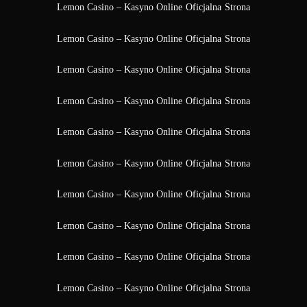
Lemon Casino – Kasyno Online Oficjalna Strona
Lemon Casino – Kasyno Online Oficjalna Strona
Lemon Casino – Kasyno Online Oficjalna Strona
Lemon Casino – Kasyno Online Oficjalna Strona
Lemon Casino – Kasyno Online Oficjalna Strona
Lemon Casino – Kasyno Online Oficjalna Strona
Lemon Casino – Kasyno Online Oficjalna Strona
Lemon Casino – Kasyno Online Oficjalna Strona
Lemon Casino – Kasyno Online Oficjalna Strona
Lemon Casino – Kasyno Online Oficjalna Strona