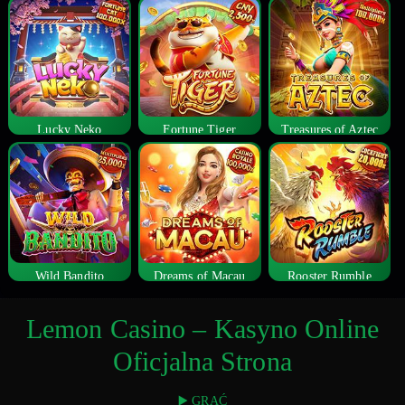
Lucky Neko
Fortune Tiger
Treasures of Aztec
Wild Bandito
Dreams of Macau
Rooster Rumble
Lemon Casino – Kasyno Online
Oficjalna Strona
▶️ GRAĆ