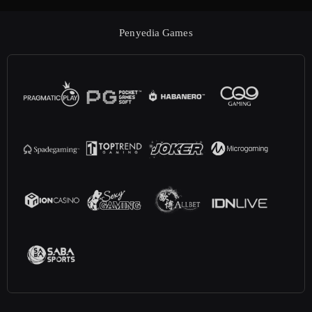
Penyedia Games