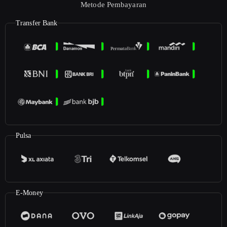
Metode Pembayaran
Transfer Bank
Pulsa
E-Money